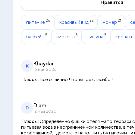
Нравится
26
22
21
питание
красивый вид
номер
с
5
5
5
бассейн
чистота
тишина
кровать
Khaydar
K
16 мая 2026
Плюсы:
Все отлично ! Большое спасибо !
Diam
D
12 мая 2026
Плюсы:
Определённо фишки отеля —это терраса с в
питьевая вода в неограниченном количестве, в теч
кофемашиной, где можно наполнить бутылочки питье