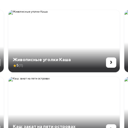
›
Живописные уголки Каша
★
5
(11)
Каш: закат на пяти островах