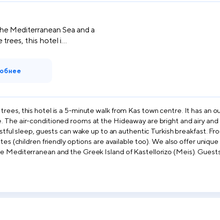
he Mediterranean Sea and a
trees, this hotel i...
обнее
rees, this hotel is a 5-minute walk from Kas town centre. It has an o
ude a
es (children friendly options are available too). We also offer unique s
k Island of Kastellorizo (Meis). Guests can watch TV in the lounge, or read a book from the
y. Free Wi-Fi can be accessed on the computer. The Hideaway offers specially organised tours, inclu