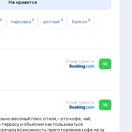
Не нравится
15
9
9
8
парковка
уютный
балкон
Отзыв туриста
10
Отзыв туриста
10
ольно весомый плюс отеля,—это кофе, чай,
м террасу и объяснил как пользоваться
стречала возможность приготовления кофе не за