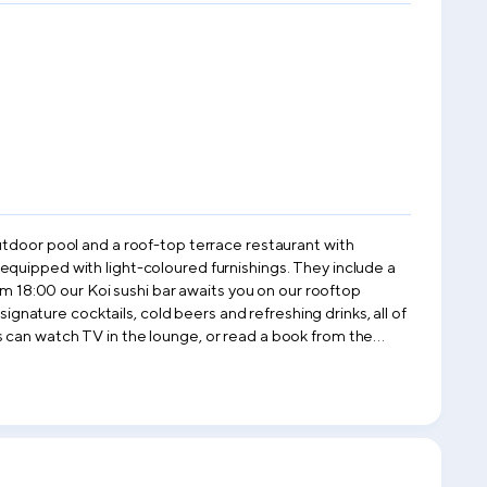
utdoor pool and a roof-top terrace restaurant with
ignature cocktails, cold beers and refreshing drinks, all of
ding boat tours of the Kekova region. Free private parking is available on site.