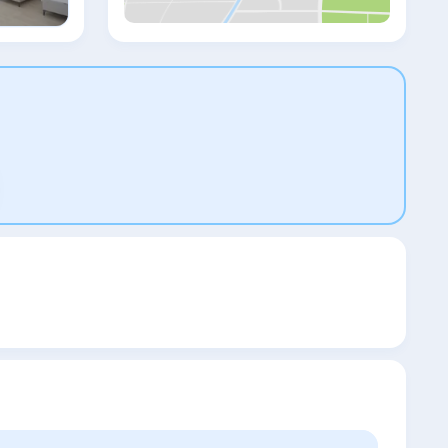
with the most wonderful views over the
Mediterranean and the Greek Island of
Kastellorizo (Meis). Guests can watch TV in
the lounge, or read a book from the library.
Free Wi-Fi can be accessed on the
computer. The Hideaway offers specially
organised tours, including boat tours of the
Kekova region. Free private parking is
available on site.