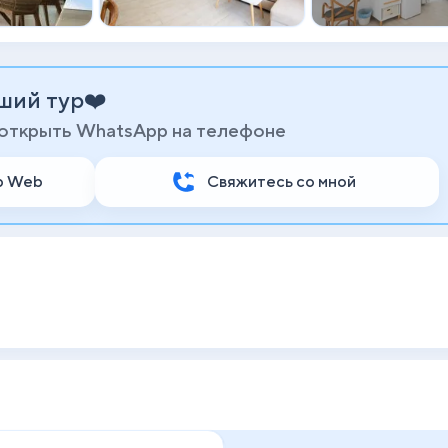
ший тур❤️
 открыть WhatsApp на телефоне
p Web
Свяжитесь со мной