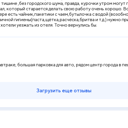
в тишине ,без городского шума, правда, курочки утром могу
ал, который старается делать свою работу очень хорошо. Вс
ере есть чайник,пакетики с чаем,бутылочка с водой (возобно
ичной гигиены(паста,щётка,расчёска,бритва и т.д.) нужно пр
хотели уезжать из отеля. Точно вернулись бы.
автраке, большая парковка для авто, рядом центр города в п
Загрузить еще отзывы