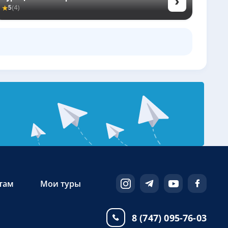
›
★
5
(4)
там
Мои туры
8 (747) 095-76-03