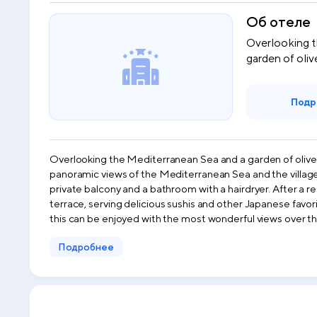
Об отеле
Overlooking t
garden of olive 
Подр
Overlooking the Mediterranean Sea and a garden of olive t
panoramic views of the Mediterranean Sea and the village. The air-conditioned rooms at the Hideaway are bright and airy and equipped with light-coloured furnishings. They incl
private balcony and a bathroom with a hairdryer. After a restful sleep, guests can wake up to an authentic Turkish breakfast. From 18:00 our Koi sushi bar awaits you on our rooftop
terrace, serving delicious sushis and other Japanese favorit
this can be enjoyed with the most wonderful views over the Mediterranean and the Gree
librar
Подробнее