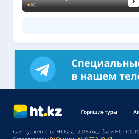
›
★
5
(1)
Горящие туры
А
Сайт турагентства HT.KZ до 2015 года были HOTTOUR.