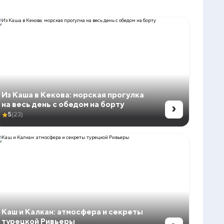
Из Каша в Кекова: морская прогулка
›
на весь день с обедом на борту
★
5
(23)
Каш и Калкан: атмосфера и секреты
турецкой Ривьеры