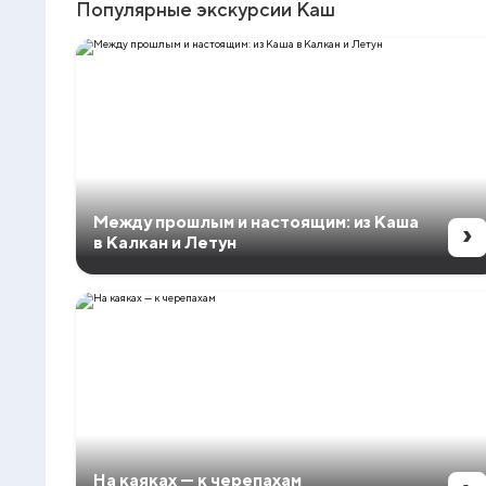
Популярные экскурсии Каш
Между прошлым и настоящим: из Каша
›
в Калкан и Летун
На каяках — к черепахам