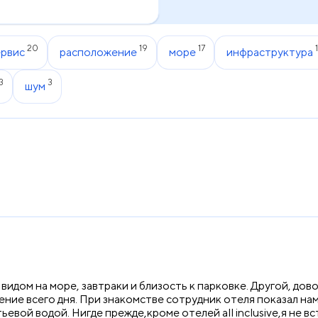
20
19
17
ервис
расположение
море
инфраструктура
3
3
шум
идом на море, завтраки и близость к парковке. Другой, дов
ение всего дня. При знакомстве сотрудник отеля показал на
вой водой. Нигде прежде,кроме отелей all inclusive,я не в