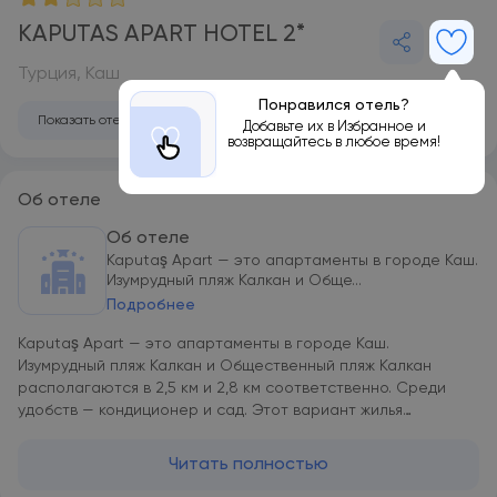
KAPUTAS APART HOTEL 2*
Турция, Каш
Понравился отель?
Показать отель на карте
Добавьте их в Избранное и
возвращайтесь в любое время!
Об отеле
Об отеле
Kaputaş Apart — это апартаменты в городе Каш.
Изумрудный пляж Калкан и Обще...
Подробнее
Kaputaş Apart — это апартаменты в городе Каш.
Изумрудный пляж Калкан и Общественный пляж Калкан
располагаются в 2,5 км и 2,8 км соответственно. Среди
удобств — кондиционер и сад. Этот вариант жилья
располагается в 24 км от такой достопримечательности,
как Ликийское кладбище в скалах. Среди удобств есть
Читать полностью
терраса. В этих апартаментах есть несколько спален (2),