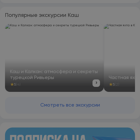
кухня с холодильником и посудомоечной машиной, гостиная
зона, а также несколько ванных комнат (2) с душем. В
распоряжении гостей телевизор с плоским экраном. Гостям
Популярные экскурсии Каш
этих апартаментов предоставляются полотенца и
постельное белье. Kaputaş Apart располагается на
расстоянии 40 км и 42 км соответственно от таких
достопримечательностей, как Национальный парк
Сакликент и Национальный парк Сакликент. Аэропорт
Кастелоризон находится в 35 км.
Каш и Калкан: атмосфера и секреты
турецкой Ривьеры
Частная яхт
›
★
★
5
(4)
5
(2)
Смотреть все экскурсии