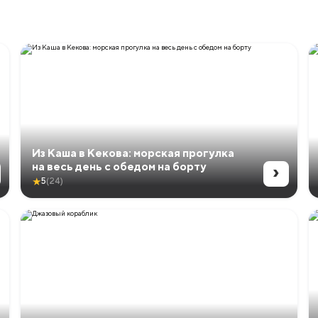
Из Каша в Кекова: морская прогулка
›
на весь день с обедом на борту
★
5
(24)