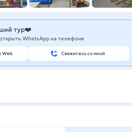
ший тур❤️
 открыть WhatsApp на телефоне
p Web
Свяжитесь со мной