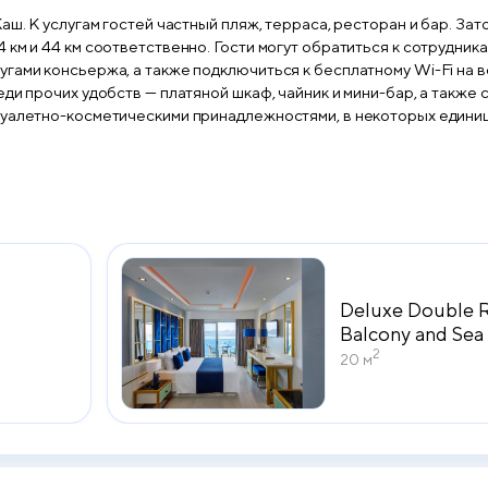
аш. К услугам гостей частный пляж, терраса, ресторан и бар. Зат
км и 44 км соответственно. Гости могут обратиться к сотрудник
, а также подключиться к бесплатному Wi-Fi на всей территории. В номерах Sea V
еди прочих удобств — платяной шкаф, чайник и мини-бар, а также
туалетно-косметическими принадлежностями, в некоторых единиц
l находятся такие популярные достопримечательности, как Пляж
 Tombs.
Deluxe Double 
Balcony and Sea
2
20 м