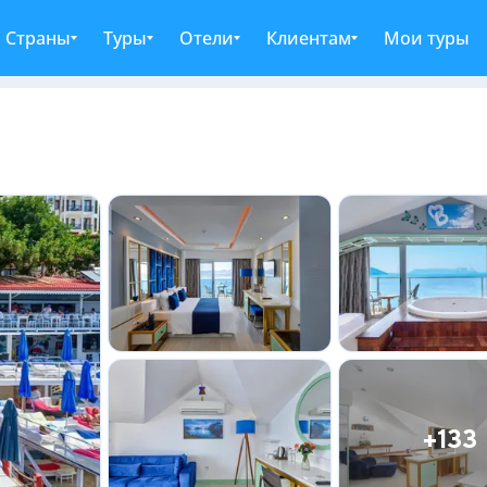
Страны
Туры
Отели
Клиентам
Мои туры
+133