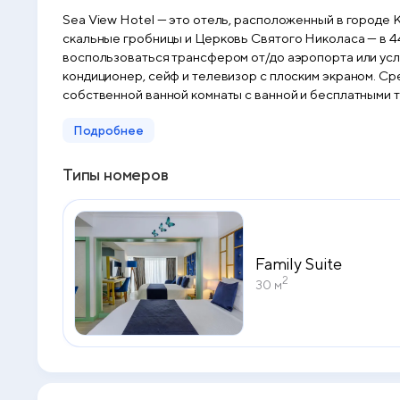
Sea View Hotel — это отель, расположенный в городе К
скальные гробницы и Церковь Святого Николаса — в 44 
воспользоваться трансфером от/до аэропорта или услугами консьержа
кондиционер, сейф и телевизор с плоским экраном. Ср
собственной ванной комнаты с ванной и бесплатными 
вид на город. Гостям Sea View Hotel предоставляются постельное белье и полотенца. Рядом с Sea View Hote
Подробнее
Литл-Пебл, Ликийское кладбище в скалах и Lykia Rock
Типы номеров
Family Suite
2
30 м