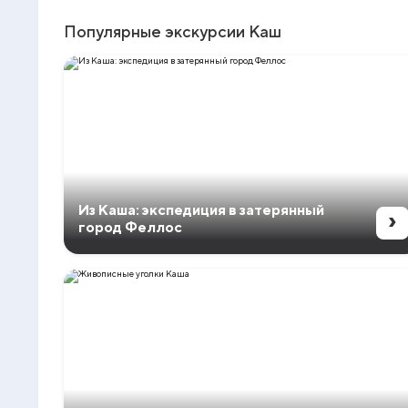
Популярные экскурсии Каш
Из Каша: экспедиция в затерянный
›
город Феллос