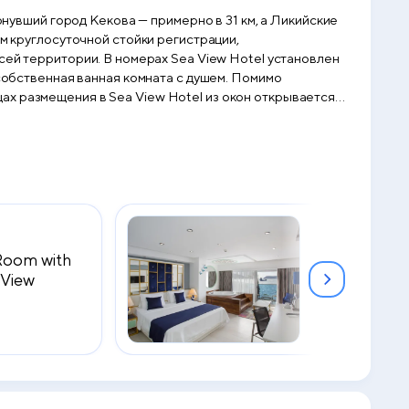
онувший город Кекова — примерно в 31 км, а Ликийские
ам круглосуточной стойки регистрации,
iew Hotel установлен
 собственная ванная комната с душем. Помимо
ах размещения в Sea View Hotel из окон открывается
Room with
Honeymoon 
 View
2
30 м