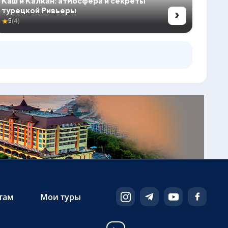
Каш и Калкан: атмосфера и секреты
›
турецкой Ривьеры
★
5
(4)
там
Мои туры