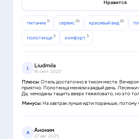
Нравится
11
10
10
питание
сервис
красивый вид
пл
3
3
полотенце
комфорт
Liudmila
L
18 сент. 2025
Плюсы:
Отель достаточно в тихом месте. Вечером,
приятно. Полотенца меняли каждый день. Лесенки н
Да, чемоданы тащить вверх тяжеловато, но это тол
Минусы:
На завтрак лучше идти пораньше, потому ч
Аноним
А
27 авг. 2025