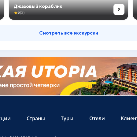
›
Джазовый кораблик
★
5
(2)
Смотреть все экскурсии
кции
Страны
Туры
Отели
Клиен