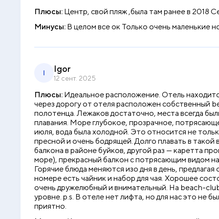
Плюсы:
Центр, свой пляж ,была там ранее в 2018 
Минусы:
В целом все ок Только очень маленькие 
Igor
I
12 сент. 2025
Плюсы:
Идеальное расположение. Отель находится
через дорогу от отеля расположен собственный b
полотенца. Лежаков достаточно, места всегда был
плавания. Море глубокое, прозрачное, потрясающег
июля, вода была холодной. Это относится не тольк
пресной и очень бодрящей. Долго плавать в такой в
балкона в районе буйков, другой раз — каретта пр
море), прекрасный балкон с потрясающим видом на 
Горячие блюда меняются изо дня в день, предлагая
номере есть чайник и набор для чая. Хорошее сост
очень дружелюбный и внимательный. На beach-club
уровне. p.s. В отеле нет лифта, но для нас это не 
приятно.