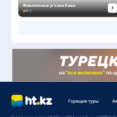
›
Живописные уголки Каша
★
5
(11)
Горящие туры
А