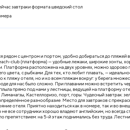
Сейчас завтраки формата шведский стол
номера
 рядом с центром и портом, удобно добираться до пляжей в 
each-club (платформа) — удобные лежаки, широкие зонты, х
и. Платформа расположена на двух уровнях, можно здорово п
о цвета, с рыбками. Для тех, кто любит плавать, — идеально
о к пляжу отеля, но и ко всем пляжам вокруг: у берега множ
оде для нас было сложно. При плавании можно встретить чере
оплыла прямо под нами у лестницы, ведущей на платформу отел
Лиманагзы, Кастеллоризо, порт, горы. Чудесный завтрак: зел
 определённое разнообразие. Место для завтраков с прекрас
ояние отеля. Приятно находиться как в номере, так и во вн
 не все сотрудники хорошо владеют английским, но всегда с
было препятствием: на 5-й этаж поднимались без труда. Лестн