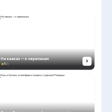
›
На каяках — к черепахам
★
5
(1)