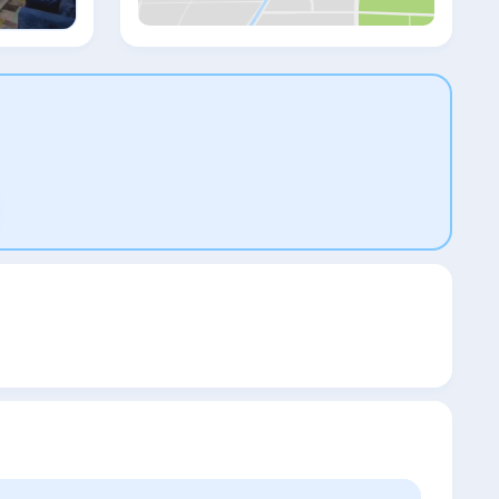
собственной ванной комнаты с ванной и
бесплатными туалетно-косметическими
принадлежностями, в некоторых
единицах размещения в Sea View Hotel из
окон открывается вид на город. Гостям
Sea View Hotel предоставляются
постельное белье и полотенца. Рядом с
Sea View Hotel находятся такие
популярные достопримечательности,
как Пляж Литл-Пебл, Ликийское
кладбище в скалах и Lykia Rock Tombs.