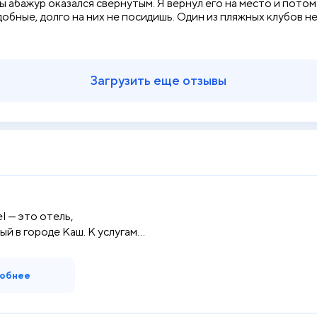
ы абажур оказался свернутым. Я вернул его на место и пото
удобные, долго на них не посидишь. Один из пляжных клубов 
Загрузить еще отзывы
l — это отель,
й в городе Каш. К услугам
обнее