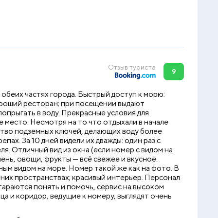
Отзыв туриста
9
обеих частях города. Быстрый доступ к морю:
ороший ресторан; при посещении выдают
опрыгать в воду. Прекрасные условия для
е место. Несмотря на то что отдыхали в начале
ество подземных ключей, делающих воду более
пах. За 10 дней видели их дважды: один раз с
я. Отличный вид из окна (если номер с видом на
ень, овощи, фрукты — всё свежее и вкусное.
ным видом на море. Номер такой же как на фото. В
ешних пространствах; красивый интерьер. Персонал
тараются понять и помочь, сервис на высоком
ица и коридор, ведущие к номеру, выглядят очень