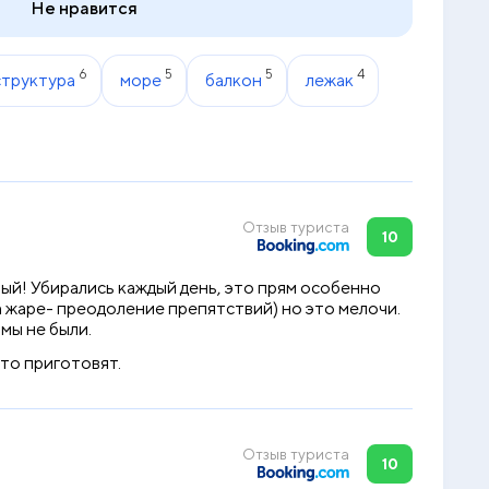
Не нравится
6
5
5
4
труктура
море
балкон
лежак
Отзыв туриста
10
ный! Убирались каждый день, это прям особенно
а жаре- преодоление препятствий) но это мелочи.
мы не были.
это приготовят.
Отзыв туриста
10