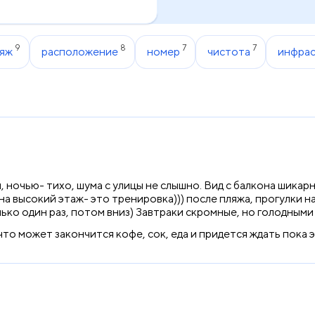
9
8
7
7
яж
расположение
номер
чистота
инфрас
 ночью- тихо, шума с улицы не слышно. Вид с балкона шикар
а высокий этаж- это тренировка))) после пляжа, прогулки н
ько один раз, потом вниз) Завтраки скромные, но голодными 
то может закончится кофе, сок, еда и придется ждать пока 