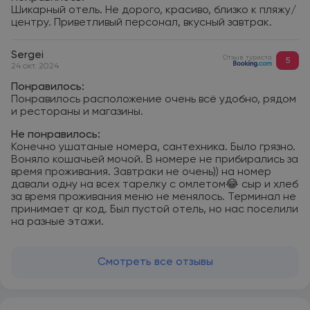
Шикарный отель. Не дорого, красиво, близко к пляжу/
центру. Приветливый персонал, вкусный завтрак.
Sergei
Отзыв туриста
5
24 окт. 2024
Понравилось:
Понравилось расположение очень всё удобно, рядом
и рестораны и магазины.
Не понравилось:
Конечно ушатаные номера, сантехника. Было грязно.
Воняло кошачьей мочой. В номере не прибирались за
время проживания. Завтраки не очень)) на номер
давали одну на всех тарелку с омлетом😂 сыр и хлеб
за время проживания меню не менялось. Терминал не
принимает qr код. Был пустой отель, но нас поселили
на разные этажи.
Смотреть все отзывы