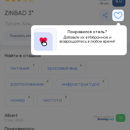
8.0
50 отз.
ZINBAD 3*
Турция, Каш
Понравился отель?
Показать отель на карте
Добавьте их в Избранное и
возвращайтесь в любое время!
Найти в отзывах
7
4
питание
красивый вид
4
4
расположение
инфраструктура
3
3
номер
чистота
Albert
Отзыв туриста
10
17 окт. 2025
Понравилось: