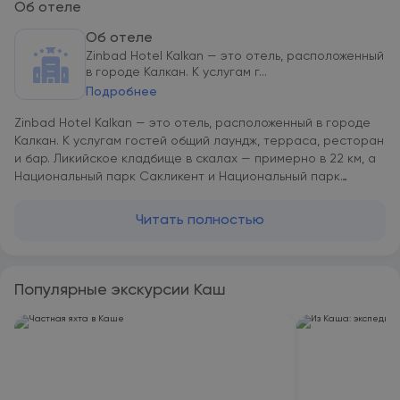
Об отеле
Об отеле
Zinbad Hotel Kalkan — это отель, расположенный
в городе Калкан. К услугам г...
Подробнее
Zinbad Hotel Kalkan — это отель, расположенный в городе
Калкан. К услугам гостей общий лаундж, терраса, ресторан
и бар. Ликийское кладбище в скалах — примерно в 22 км, а
Национальный парк Сакликент и Национальный парк
Сакликент — в 37 км и 39 км соответственно. В
распоряжении гостей доставка еды и напитков,
Читать полностью
экскурсионное бюро и услуга обмена валют. Во всех
номерах имеется платяной шкаф, мини-бар и чайник, а
также душ и бесплатные туалетно-косметические
принадлежности. Среди прочих удобств — кондиционер и
Популярные экскурсии Каш
телевизор с плоским экраном со спутниковыми каналами. В
номерах Zinbad Hotel Kalkan установлен бесплатный Wi-Fi,
а также имеется собственная ванная комната с феном. Из
окон некоторых номеров открывается вид на море. Гостям
Zinbad Hotel Kalkan предоставляются постельное белье и
полотенца. Рядом с Zinbad Hotel Kalkan находятся такие