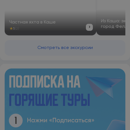
популярные достопримечательности, как Общественный
пляж Калкан, Kalkan Yacht Marine и Kalkan Bus Station.
Из Каша: эк
Частная яхта в Каше
›
город Фелл
★
5
(2)
Смотреть все экскурсии