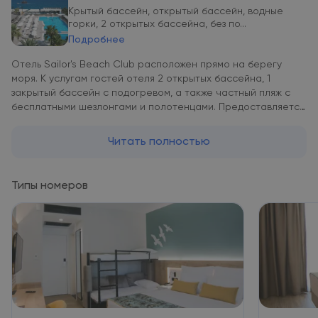
Крытый бассейн, открытый бассейн, водные
горки, 2 открытых бассейна, без по...
Подробнее
Отель Sailor's Beach Club расположен прямо на берегу
моря. К услугам гостей отеля 2 открытых бассейна, 1
закрытый бассейн с подогревом, а также частный пляж с
бесплатными шезлонгами и полотенцами. Предоставляется
бесплатный Wi-Fi и бесплатная парковка. Номера
оборудованы кондиционером и мини-баром. Также имеется
Читать полностью
балкон с 2 стульями и спутниковое телевидение. Ванная
комната оборудована душем и оснащена феном и
бесплатными туалетно-косметическими
Типы номеров
принадлежностями. Из номеров отеля открывается вид на
сад или море. Завтрак, обед и ужин подаются в виде
шведского стола в ресторане Savarona, где можно выбрать
столик на открытом воздухе. Вечером в ресторане отеля
можно заказать блюда итальянской кухни по меню. Кроме
того, в отеле имеется 2 бара, в которых можно заказать
напитки, а также снэк-бар, в котором можно перекусить во
второй половине дня. Гости могут позаниматься в фитнес-
центре, а затем расслабиться в турецкой бане, сауне или