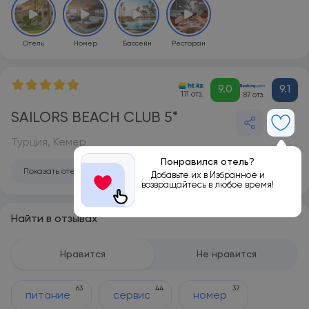
Отель
Номер
Бассейн
Ресторан
9.0
9.1
111 отз.
87 отз.
SAILORS BEACH CLUB 5*
Турция, Кемер
Понравился отель?
Показать отель на карте
Добавьте их в Избранное и
возвращайтесь в любое время!
Найти в отзывах
Нравится
Не нравится
63
44
37
питание
сервис
номер