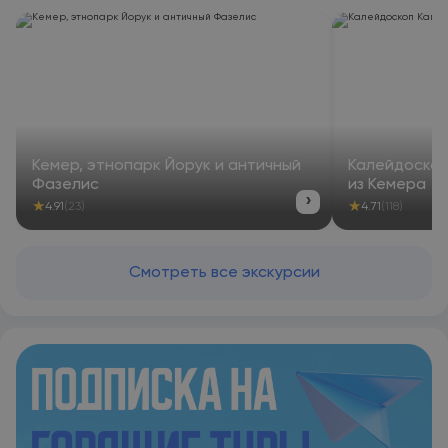
Кемер, этнопарк Йорук и античный
Калейдоскоп
Фазелис
из Кемера
›
★
★
4.91
(23)
4.71
(118)
Смотреть все экскурсии