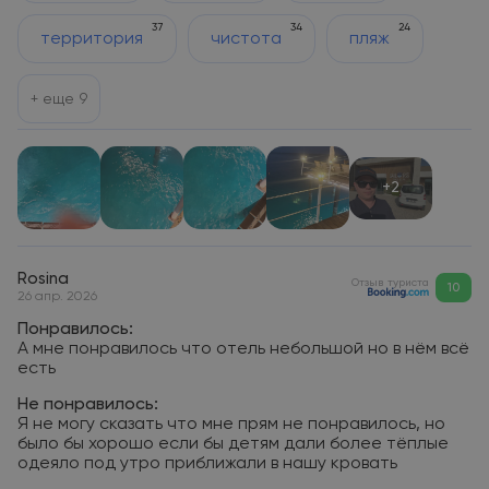
37
34
24
территория
чистота
пляж
+ еще
9
+2
Rosina
Отзыв туриста
10
26 апр. 2026
Понравилось:
А мне понравилось что отель небольшой но в нём всё
есть
Не понравилось:
Я не могу сказать что мне прям не понравилось, но
было бы хорошо если бы детям дали более тёплые
одеяло под утро приближали в нашу кровать