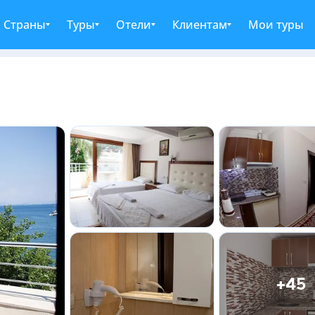
Страны
Туры
Отели
Клиентам
Мои туры
+45