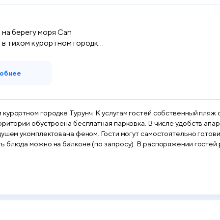
на берегу моря Can
 в тихом курортном городке
обнее
курортном городке Турунч. К услугам гостей собственный пляж с
рритории обустроена бесплатная парковка. В числе удобств апа
душем укомплектована феном. Гости могут самостоятельно готови
ь блюда можно на балконе (по запросу). В распоряжении гостей 