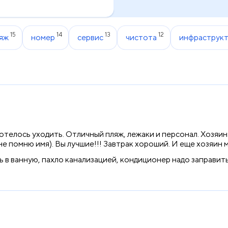
15
14
13
12
яж
номер
сервис
чистота
инфраструкт
отелось уходить. Отличный пляж, лежаки и персонал. Хозяин
(не помню имя). Вы лучшие!!! Завтрак хороший. И еще хозяин
 в ванную, пахло канализацией, кондиционер надо заправить 