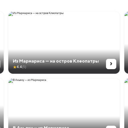
›
Из Мармариса — на остров Клеопатры
★
4.4
(5)
В Акьяку — из Мармариса