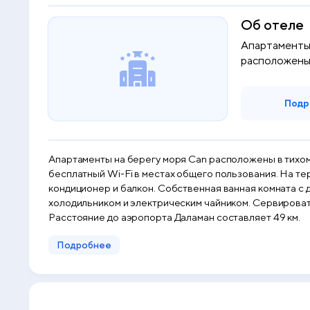
Об отеле
Апартаменты 
расположены
Турунч...
Подр
Апартаменты на берегу моря Can расположены в тихом 
бесплатный Wi-Fi в местах общего пользования. На те
кондиционер и балкон. Собственная ванная комната с 
холодильником и электрическим чайником. Сервироват
Расстояние до аэропорта Даламан составляет 49 км.
Подробнее