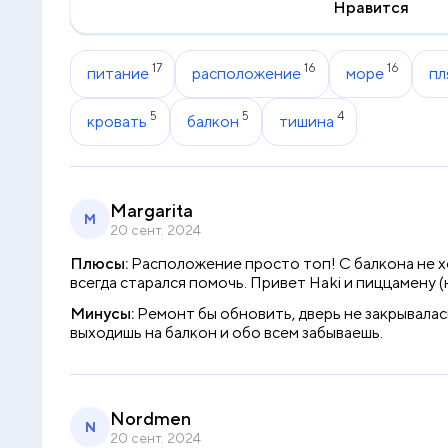
Нравится
17
16
16
питание
расположение
море
пл
5
5
4
кровать
балкон
тишина
Margarita
M
20 сент. 2024
Плюсы:
Расположение просто топ! С балкона не х
всегда старался помочь. Привет Haki и пиццамену 
Минусы:
Ремонт бы обновить, дверь не закрывалась
выходишь на балкон и обо всем забываешь.
Nordmen
N
20 сент. 2024