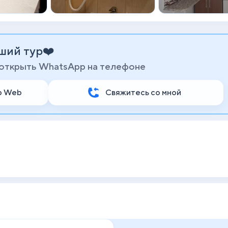
ший тур❤️
 открыть WhatsApp на телефоне
p Web
Свяжитесь со мной