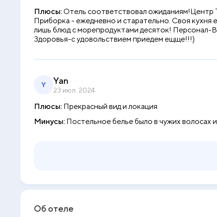
Плюсы:
Отель соответствовал ожиданиям!Центр Ту
Приборка - ежедневно и старательно. Своя кухня ес
лишь блюд с морепродуктами десяток! Персонал-В
Здоровья-с удовольствием приедем ещще!!!)
Yan
Y
23 июл. 2024
Плюсы:
Прекрасный вид и локация
Минусы:
Постельное белье было в чужих волосах и
Об отеле