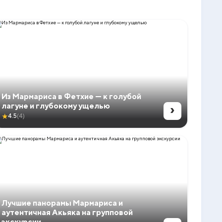
Из Мармариса в Фетхие — к голубой
›
лагуне и глубокому ущелью
★
4.5
(4)
Лучшие панорамы Мармариса и
аутентичная Акьяка на групповой
экскурсии