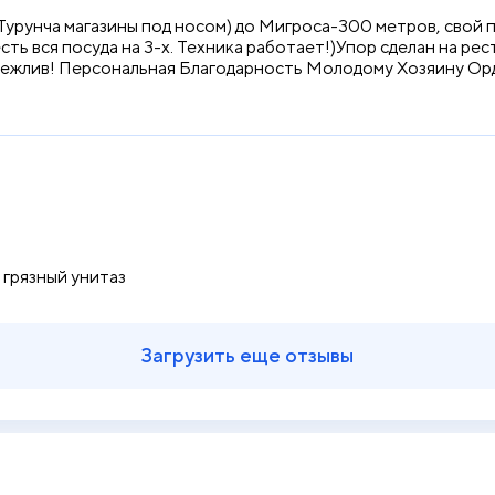
рунча магазины под носом) до Мигроса-300 метров, свой пл
ть вся посуда на 3-х. Техника работает!)Упор сделан на рес
ежлив! Персональная Благодарность Молодому Хозяину Орд
 грязный унитаз
Загрузить еще отзывы