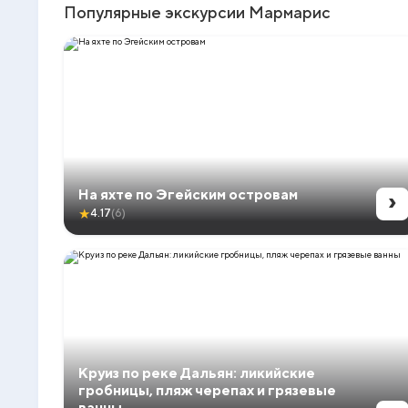
Популярные экскурсии Мармарис
›
На яхте по Эгейским островам
★
4.17
(6)
Круиз по реке Дальян: ликийские
гробницы, пляж черепах и грязевые
ванны