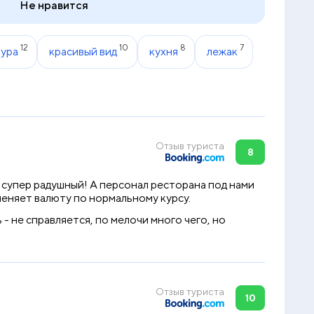
Не нравится
12
10
8
7
ура
красивый вид
кухня
лежак
Отзыв туриста
8
 супер радушный! А персонал ресторана под нами
 меняет валюту по нормальному курсу.
- не справляется, по мелочи много чего, но
Отзыв туриста
10