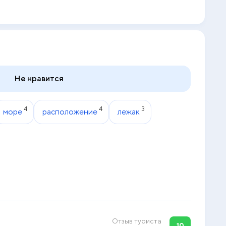
Не нравится
4
4
3
море
расположение
лежак
Отзыв туриста
10