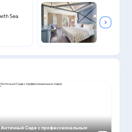
ith Sea
Standard Bu
2
35 м
Античный Сиде с профессиональным