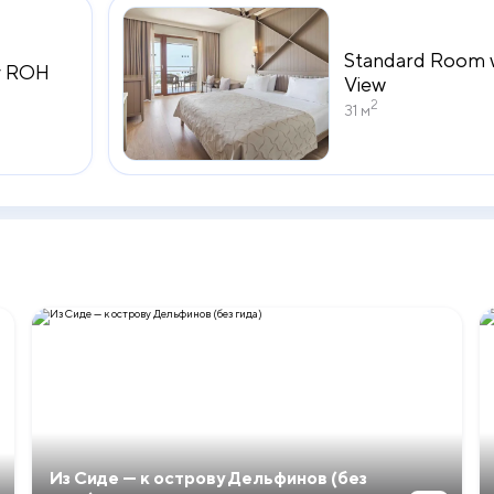
Standard Room w
ly ROH
View
2
31 м
Из Сиде — к острову Дельфинов (без