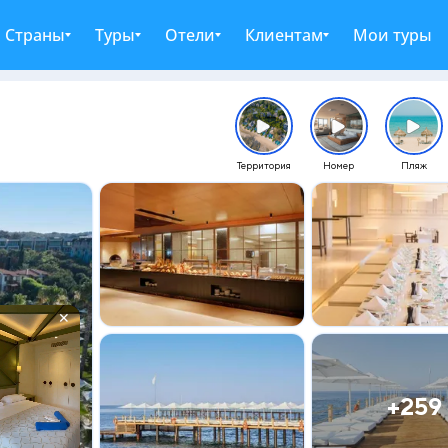
Страны
Туры
Отели
Клиентам
Мои туры
Территория
Номер
Пляж
✕
+259