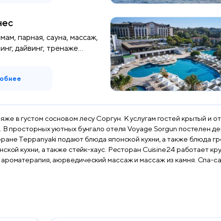
нес
мам, парная, сауна, массаж,
инг, дайвинг, тренаже...
обнее
же в густом сосновом лесу Соргун. К услугам гостей крытый и 
ким
 также стейк-хаус. Ресторан Cuisine24 работает круглосуточно. В спа-салоне Sen
 ароматерапия, аюрведический массаж и массаж из камня. Спа-с
тся занятия йогой, пилатесом и гимнастикой. Кроме того, в рас
луб, крытая игровая площадка и аквапарк на пляже.