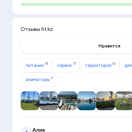
Отзывы ht.kz
Нравится
18
17
16
питание
сервис
территория
для
3
аниматоры
Алия