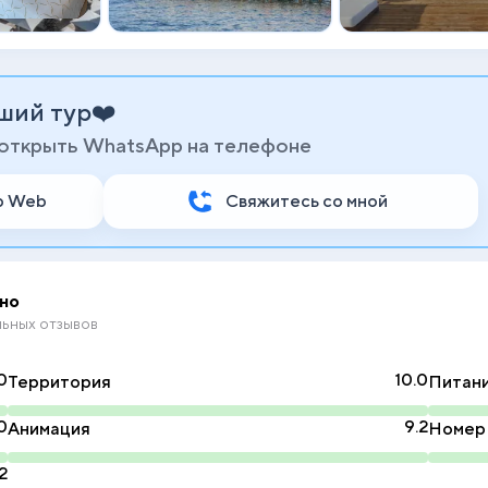
ший тур❤️
 открыть WhatsApp на телефоне
p Web
Свяжитесь со мной
но
ьных отзывов
0
10.0
Территория
Питан
0
9.2
Анимация
Номер
2