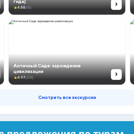
›
гида)
★
4.88
(16)
Античный Сиде: зарождение
›
цивилизации
★
4.97
(213)
Смотреть все экскурсии