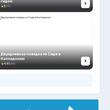
›
гидом
★
5
(19)
Двухдневная поездка из Сиде в
›
Каппадокию
★
4.81
(48)