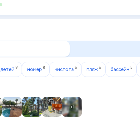
9
8
6
6
5
 детей
номер
чистота
пляж
бассейн
+1