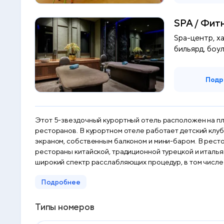
SPA / Фит
Spa-центр, ха
бильярд, боул
Подр
Этот 5-звездочный курортный отель расположен на пля
ресторанов. В курортном отеле работает детский клуб. В просторных уютных бунгало отеля Voyage Sorgun постелен деревянный пол. Они оснащены телевизором с плос
экраном, собственным балконом и мини-баром. В ресторане Teppanyaki подают блюда японской кухни, а также блюда греческой кухни. Кроме того, в отеле Sorgun работают
рестораны китайской, традиционной турецкой и итальянской кухни, а
широкий спектр расслабляющих процедур, в том числе
фитнеса могут посетить тренажерный зал, где проводя
Подробнее
заведения для детей, полностью оборудованный мини-к
Типы номеров