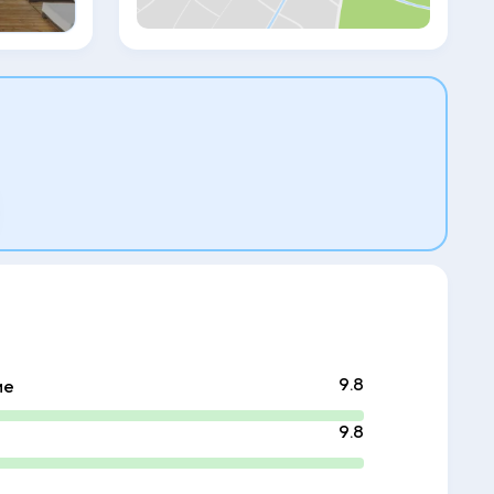
спа-салоне Sense предлагается
широкий спектр расслабляющих
процедур, в том числе ароматерапия,
аюрведический массаж и массаж из
камня. Спа-салон также включает
турецкие бани и сауны. Любители
фитнеса могут посетить тренажерный
зал, где проводятся занятия йогой,
пилатесом и гимнастикой. Кроме того, в
распоряжении гостей различные
развлекательные заведения для детей,
полностью оборудованный мини-клуб,
крытая игровая площадка и аквапарк на
пляже.
9.8
ие
9.8