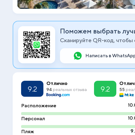
Поможем выбрать луч
Сканируйте QR-код, чтобы
Написать в WhatsAp
Отлично
Отлич
9.2
9.2
94
реальных отзыва
55
реал
10.
Расположение
10.
Персонал
9.
Пляж