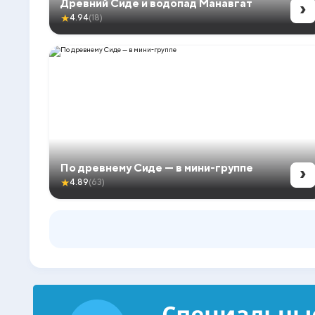
›
Древний Сиде и водопад Манавгат
★
4.94
(18)
›
По древнему Сиде — в мини-группе
★
4.89
(63)