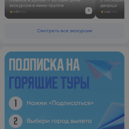
Главное в Дубае — за один день:
с посещение
экскурсия в мини-группе
дворца
›
★
★
4.99
(196)
4.86
(314)
Смотреть все экскурсии