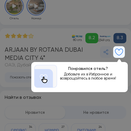
Отель
Номер
8.2
8.3
80 отз.
2349 отз.
ARJAAN BY ROTANA DUBAI
MEDIA CITY 4*
ОАЭ, Дубай
Понравился отель?
Добавьте их в Избранное и
Показать отель на карте
возвращайтесь в любое время!
Найти в отзывах
Нравится
Не нравится
34
27
24
сервис
номер
питание