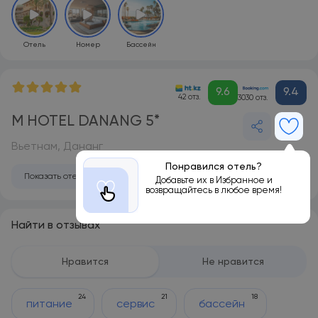
Отель
Номер
Бассейн
9.6
9.4
42 отз.
3030 отз.
M HOTEL DANANG 5*
Вьетнам, Дананг
Понравился отель?
Показать отель на карте
Добавьте их в Избранное и
возвращайтесь в любое время!
Найти в отзывах
Нравится
Не нравится
24
21
18
питание
сервис
бассейн