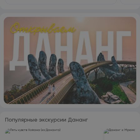
совре
Популярные экскурсии Дананг