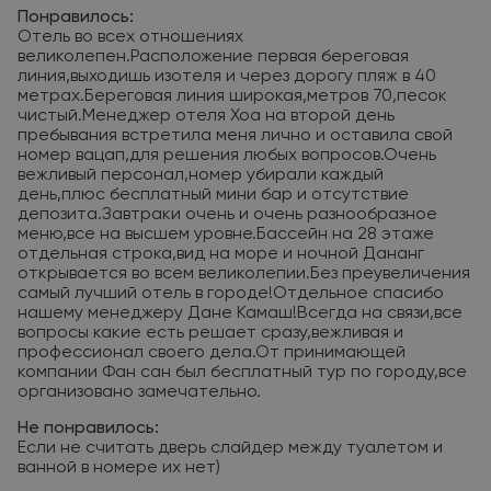
Понравилось:
Отель во всех отношениях
великолепен.Расположение первая береговая
линия,выходишь изотеля и через дорогу пляж в 40
метрах.Береговая линия широкая,метров 70,песок
чистый.Менеджер отеля Хоа на второй день
пребывания встретила меня лично и оставила свой
номер вацап,для решения любых вопросов.Очень
вежливый персонал,номер убирали каждый
день,плюс бесплатный мини бар и отсутствие
депозита.Завтраки очень и очень разнообразное
меню,все на высшем уровне.Бассейн на 28 этаже
отдельная строка,вид на море и ночной Дананг
открывается во всем великолепии.Без преувеличения
самый лучший отель в городе!Отдельное спасибо
нашему менеджеру Дане Камаш!Всегда на связи,все
вопросы какие есть решает сразу,вежливая и
профессионал своего дела.От принимающей
компании Фан сан был бесплатный тур по городу,все
организовано замечательно.
Не понравилось:
Если не считать дверь слайдер между туалетом и
ванной в номере их нет)