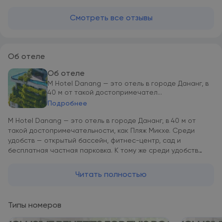
Смотреть все отзывы
Об отеле
Об отеле
M Hotel Danang — это отель в городе Дананг, в
40 м от такой достопримечател...
Подробнее
M Hotel Danang — это отель в городе Дананг, в 40 м от
такой достопримечательности, как Пляж Микхе. Среди
удобств — открытый бассейн, фитнес-центр, сад и
бесплатная частная парковка. К тому же среди удобств
есть ресторан, общий лаундж и бар. Гости могут обратиться
к сотрудникам круглосуточной стойки регистрации,
Читать полностью
воспользоваться трансфером от/до аэропорта или
детским клубом, а также подключиться к бесплатному Wi-Fi
на всей территории. Во всех номерах имеется письменный
Типы номеров
стол, мини-бар и чайник, а также биде и бесплатные
туалетно-косметические принадлежности. Среди прочих