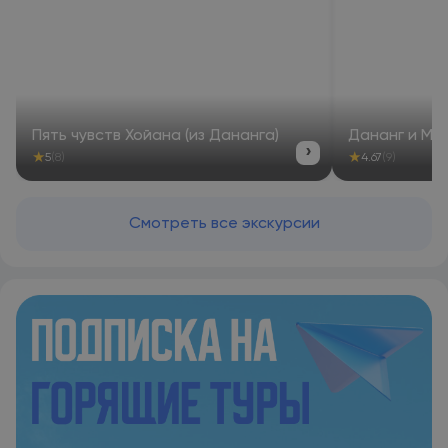
Пять чувств Хойана (из Дананга)
Дананг и Мра
›
★
★
5
(8)
4.67
(9)
Смотреть все экскурсии