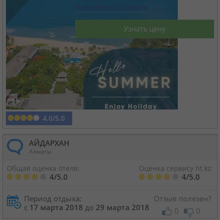
Подробнее об отеле
Круизы
Узнать цену
Статьи
70101 отзыв наших туристов
Сертификаты
4.0/5.0
О нас
АЙДАРХАН
Алматы
Для бизнеса
Общая оценка отеля:
Оценка сервису ht.kz:
4/5.0
4/5.0
Контакты
Период отдыха:
Отзыв полезен?
с
17 марта 2018
до
29 марта 2018
0
0