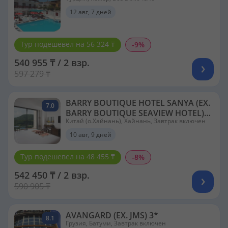
12 авг, 7 дней
Тур подешевел на 56 324 ₸
-9%
540 955 ₸ / 2 взр.
597 279 ₸
BARRY BOUTIQUE HOTEL SANYA (EX.
7.0
BARRY BOUTIQUE SEAVIEW HOTEL)
Китай (о.Хайнань), Хайнань, Завтрак включен
5*
10 авг, 9 дней
Тур подешевел на 48 455 ₸
-8%
542 450 ₸ / 2 взр.
590 905 ₸
AVANGARD (EX. JMS) 3*
8.1
Грузия, Батуми, Завтрак включен