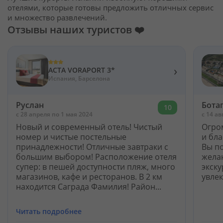
Кабинет туриста
отелями, которые готовы предложить отличных сервис
и множество развлечений.
Отзывы наших туристов ❤️
Валюта:
KZT
USD
EUR
›
ACTA VORAPORT 3*
Язык:
Русский
Қазақша
Испания, Барселона
Руслан
Бота
10
Установи наше мобильное приложение
c 28 апреля по 1 мая 2024
c 14 ав
Новый и современный отель! Чистый
Огро
Загрузить приложение из App Store
номер и чистые постельные
и бл
принадлежности! Отличные завтраки с
Вы п
Загрузить приложение из Google Play
большим выбором! Расположение отеля
жела
супер: в пешей доступности пляж, много
экску
магазинов, кафе и ресторанов. В 2 км
увле
находится Саграда Фамилия! Район...
Читать подробнее