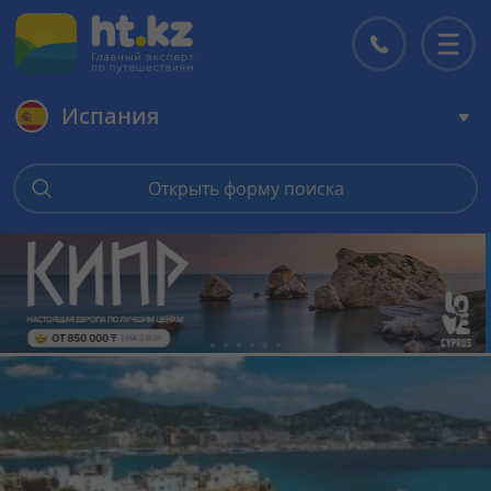
Испания
Главная
Открыть форму поиска
Горящие туры
Цены на туры
Страны
Туры
Отели