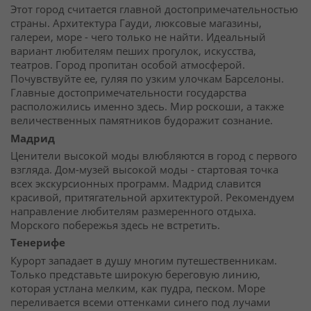
Этот город считается главной достопримечательностью
страны. Архитектура Гауди, люксовые магазины,
галереи, море - чего только не найти. Идеальный
вариант любителям пеших прогулок, искусства,
театров. Город пропитан особой атмосферой.
Почувствуйте ее, гуляя по узким улочкам Барселоны.
Главные достопримечательности государства
расположились именно здесь. Мир роскоши, а также
величественных памятников будоражит сознание.
Мадрид
Ценители высокой моды влюбляются в город с первого
взгляда. Дом-музей высокой моды - стартовая точка
всех экскурсионных программ. Мадрид славится
красивой, притягательной архитектурой. Рекомендуем
направление любителям размеренного отдыха.
Морского побережья здесь не встретить.
Тенерифе
Курорт западает в душу многим путешественникам.
Только представьте широкую береговую линию,
которая устлана мелким, как пудра, песком. Море
переливается всеми оттенками синего под лучами