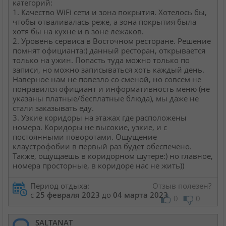
категорий:
1. Качество WiFi сети и зона покрытия. Хотелось бы,
чтобы отваливалась реже, а зона покрытия была
хотя бы на кухне и в зоне лежаков.
2. Уровень сервиса в Восточном ресторане. Решение
помнят официанта:) данный ресторан, открывается
только на ужин. Попасть туда можно только по
записи, но можно записываться хоть каждый день.
Наверное нам не повезло со сменой, но совсем не
понравился официант и информативность меню (не
указаны платные/бесплатные блюда), мы даже не
стали заказывать еду.
3. Узкие коридоры на этажах где расположены
номера. Коридоры не высокие, узкие, и с
постоянными поворотами. Ощущение
клаустрофобии в первый раз будет обеспечено.
Также, ощущаешь в коридорном шутере:) но главное,
номера просторные, в коридоре нас не жить))
Период отдыха:
Отзыв полезен?
с
25 февраля 2023
до
04 марта 2023
0
0
SALTANAT