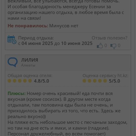
вежливый, все улыбаются, всегда готовы помочь.
И особая благодарность менеджеру Есении за
организацию нашего отдыха, в любое время была с
нами на связи!
Не понравилось:
Минусов нет
Период отдыха:
Отзыв полезен?
с
04 июня 2025
до
10 июня 2025
0
0
ЛИЛИЯ
Алматы
Общая оценка отеля:
Оценка сервису ht.kz:
4.8/5.0
5/5.0
Плюсы:
Номер очень красивый! еда почти вся
вкусная (кроме сосисок). В другом месте когда
отдыхали, там половина еды была не очень, и
приходилось выбирать из того, что есть. Здесь же
реально вкусно))
На пляже есть небольшое место с песчаным заходом,
но там на дне есть и ямки, и камни (гладкие).
Персонал дружелюбный, во всём помогает)