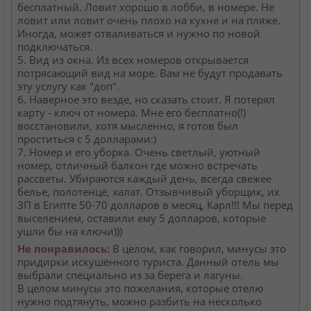
бесплатный. Ловит хорошо в лобби, в номере. Не
ловит или ловит очень плохо на кухне и на пляже.
Иногда, может отваливаться и нужно по новой
подключаться.
5. Вид из окна. Из всех номеров открывается
потрясающий вид на море. Вам не будут продавать
эту услугу как "доп".
6. Наверное это везде, но сказать стоит. Я потерял
карту - ключ от номера. Мне его бесплатно(!)
восстановили, хотя мысленно, я готов был
проститься с 5 долларами:)
7. Номер и его уборка. Очень светлый, уютный
номер, отличный балкон где можно встречать
рассветы. Убираются каждый день, всегда свежее
белье, полотенце, халат. Отзывчивый уборщик, их
ЗП в Египте 50-70 долларов в месяц, Карл!!! Мы перед
выселением, оставили ему 5 долларов, которые
ушли бы на ключи)))
Не понравилось:
В целом, как говорил, минусы это
придирки искушённого туриста. Данный отель мы
выбрали специально из за берега и лагуны.
В целом минусы это пожелания, которые отелю
нужно подтянуть, можно разбить на несколько