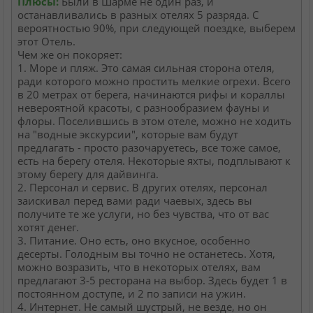
Плюсы:
Были в Шарме не один раз, и
останавливались в разных отелях 5 разряда. С
вероятностью 90%, при следующей поездке, выберем
этот Отель.
Чем же он покоряет:
1. Море и пляж. Это самая сильная сторона отеля,
ради которого можно простить мелкие огрехи. Всего
в 20 метрах от берега, начинаются рифы и кораллы
невероятной красоты, с разнообразием фауны и
флоры. Поселившись в этом отеле, можно не ходить
на "водные экскурсии", которые вам будут
предлагать - просто разочаруетесь, все тоже самое,
есть на берегу отеля. Некоторые яхты, подплывают к
этому берегу для дайвинга.
2. Персонал и сервис. В других отелях, персонал
заискивал перед вами ради чаевых, здесь вы
получите те же услуги, но без чувства, что от вас
хотят денег.
3. Питание. Оно есть, оно вкусное, особенно
десерты. Голодным вы точно не останетесь. Хотя,
можно возразить, что в некоторых отелях, вам
предлагают 3-5 ресторана на выбор. Здесь будет 1 в
постоянном доступе, и 2 по записи на ужин.
4. Интернет. Не самый шустрый, не везде, но он