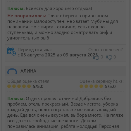
Кабинет туриста
Плюсы:
Все есть для хорошего отдыха)
Не понравилось:
Пляж с берега в привычном
понимании малодоступен: не хватает глубины для
Валюта:
KZT
USD
EUR
плавания. Но с пирса - отлично, есть вход по
ступенькам, и можно заодно осматривать риф и
удивительных рыб
Язык:
Русский
Қазақша
Период отдыха:
Отзыв полезен?
с
05 августа 2025
до
09 августа 2025
0
0
Установи наше мобильное приложение
АЛИНА
Загрузить приложение из App Store
Общая оценка отеля:
Оценка сервису ht.kz:
5/5.0
5/5.0
Загрузить приложение из Google Play
Плюсы:
Отдых прошел отлично! Добрались без
проблем, отель прекрасный. Везде чистота, уборка
каждый день, полотенца так же менялись каждый
день. Еда вся очень вкусная, выбора много. На пляже
всегда есть свободные шезлонги. Деткам
понравилась анимация, ребята молодцы! Персонал