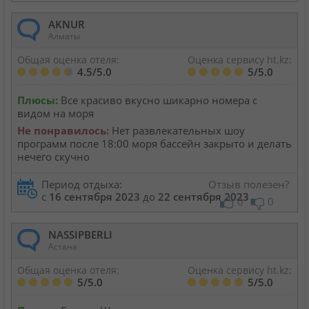
AKNUR
Алматы
Общая оценка отеля:
Оценка сервису ht.kz:
4.5/5.0
5/5.0
Плюсы:
Все красиво вкусно шикарно номера с
видом на моря
Не понравилось:
Нет развлекательных шоу
программ после 18:00 моря бассейн закрыто и делать
нечего скучно
Период отдыха:
Отзыв полезен?
с
16 сентября 2023
до
22 сентября 2023
0
0
NASSIPBERLI
Астана
Общая оценка отеля:
Оценка сервису ht.kz:
5/5.0
5/5.0