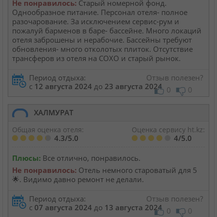
Не понравилось:
Старый номерной фонд.
Однообразное питание. Персонал отеля- полное
разочарование. За исключением сервис-рум и
пожалуй барменов в баре- бассейне. Много локаций
отеля заброшены и нерабочие. Бассейны требуют
обновления- много отколотых плиток. Отсутствие
трансферов из отеля на СОХО и старый рынок.
Период отдыха:
Отзыв полезен?
с
12 августа 2024
до
23 августа 2024
0
0
ХАЛМУРАТ
Общая оценка отеля:
Оценка сервису ht.kz:
4.3/5.0
4/5.0
Плюсы:
Все отлично, понравилось.
Не понравилось:
Отель немного староватый для 5
🌟. Видимо давно ремонт не делали.
Период отдыха:
Отзыв полезен?
с
07 августа 2024
до
13 августа 2024
0
0