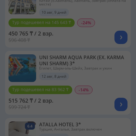
Китай (о.Хайнань), Хайнань, Завтрак (оплата на
месте)
10 авг, 9 дней
Тур подешевел на 145 643 ₸
-24%
450 765 ₸ / 2 взр.
596 408 ₸
UNI SHARM AQUA PARK (EX. KARMA
UNI SHARM) 3*
Египет, Шарм-эль-Шейх, Завтрак и ужин
12 авг, 8 дней
Тур подешевел на 83 962 ₸
-14%
515 762 ₸ / 2 взр.
599 724 ₸
ATALLA HOTEL 3*
6.4
Турция, Анталья, Завтрак включен