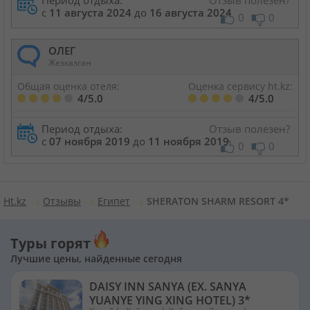
Период отдыха:
Отзыв полезен?
с
11 августа 2024
до
16 августа 2024
0
0
ОЛЕГ
Жезказган
Общая оценка отеля:
Оценка сервису ht.kz:
4/5.0
4/5.0
Период отдыха:
Отзыв полезен?
с
07 ноября 2019
до
11 ноября 2019
0
0
Ht.kz
Отзывы
Египет
SHERATON SHARM RESORT 4*
Туры горят
Лучшие цены, найденные сегодня
DAISY INN SANYA (EX. SANYA
YUANYE YING XING HOTEL) 3*