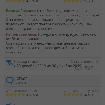
4.6/5.0
5/5.0
Плюсы:
Большое спасибо менеджеру Анель за
терпение, отзывчивость и помощь при подборе тура!
Она очень профессиональный сотрудник, все
подскажет, найдёт подход к любому клиенту! Нам
очень понравилась поездка!
Не понравилось:
Номера в отеле требуют ремонта,
особенно в виллах.
Спа массажисты женщины Отеля делают массаж
очень быстро, и хотят поскорее избавиться от
клиентов.
Период отдыха:
Отзыв полезен?
с
23 декабря 2019
до
30 декабря 2019
0
0
СТАСЯ
Алматы
Общая оценка отеля:
Оценка сервису ht.kz:
4.9/5.0
4/5.0