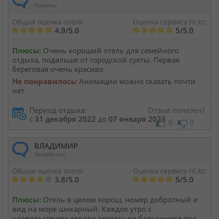
Алматы
Общая оценка отеля:
Оценка сервису ht.kz:
4.9/5.0
5/5.0
Плюсы:
Очень хороший отель для семейного
отдыха, подальше от городской суеты. Первая
береговая очень красиво
Не понравилось:
Анимации можно сказать почти
нет
Период отдыха:
Отзыв полезен?
с
31 декабря 2022
до
07 января 2023
0
0
ВЛАДИМИР
Челябинск
Общая оценка отеля:
Оценка сервису ht.kz:
3.8/5.0
5/5.0
Плюсы:
Отель в целом хорош, номер добротный и
вид на море шикарный. Каждое утро с
удовольствием делали зарядку на балкончике под