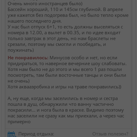
Очень много иностранцев было)
Бассейн хороший, 110 и 145см глубиной. В апреле
уже кажется без подогрева был, но было тепло кроме
нашего последнего дня.
У нас был отпуск 6+1, то есть должны выселяться с
номера в 12.00, а вылет в 00.35, и по идее входит
только завтрак в этот день, но нам браслеты не
срезали, поэтому мы смогли и пообедать, и
поужинать)
Не понравилось:
Минусов особо и нет, но если
придираться, то наверное вечерние шоу слабоваты.
Хотя нам было не до этого и мы всего 1 раз пошли
посмотреть, там были восточные танцы и они были
не очень)
Хотя аквааэробика и игры на траве понравились))
А, ну еще, когда мы заселились в номер и сестра
пошла в душ, обнаружили что ванну частично
покрасили… и нога была в краске. Видимо поэтому
нас заселили не сразу как мы приехали, а через час
примерно
Период отдыха:
Отзыв полезен?