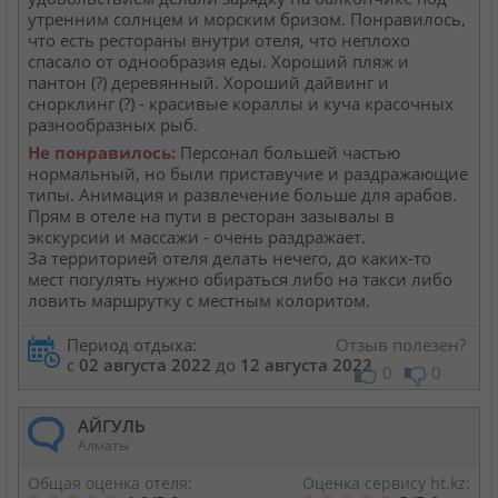
утренним солнцем и морским бризом. Понравилось,
что есть рестораны внутри отеля, что неплохо
спасало от однообразия еды. Хороший пляж и
пантон (?) деревянный. Хороший дайвинг и
снорклинг (?) - красивые кораллы и куча красочных
разнообразных рыб.
Не понравилось:
Персонал большей частью
нормальный, но были приставучие и раздражающие
типы. Анимация и развлечение больше для арабов.
Прям в отеле на пути в ресторан зазывалы в
экскурсии и массажи - очень раздражает.
За территорией отеля делать нечего, до каких-то
мест погулять нужно обираться либо на такси либо
ловить маршрутку с местным колоритом.
Период отдыха:
Отзыв полезен?
с
02 августа 2022
до
12 августа 2022
0
0
АЙГУЛЬ
Алматы
Общая оценка отеля:
Оценка сервису ht.kz: