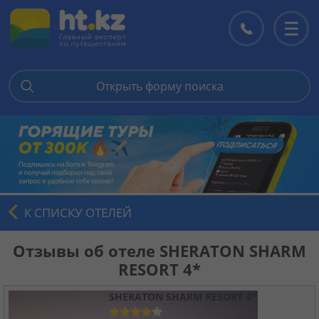
Открыть форму поиска
Главная
Горящие туры
Цены на туры
К СПИСКУ ОТЕЛЕЙ
Страны
Отзывы об отеле SHERATON SHARM
RESORT 4*
Туры
SHERATON SHARM RESORT 4*
Отели