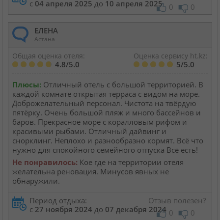
с
04 апреля 2025
до
10 апреля 2025
0
0
ЕЛЕНА
Астана
Общая оценка отеля:
Оценка сервису ht.kz:
4.8/5.0
5/5.0
Плюсы:
Отличный отель с большой территорией. В
каждой комнате открытая терраса с видом на море.
Доброжелательный персонал. Чистота на твёрдую
пятёрку. Очень большой пляж и много бассейнов и
баров. Прекрасное море с коралловым рифом и
красивыми рыбами. Отличный дайвинг и
снорклинг. Неплохо и разнообразно кормят. Всё что
нужно для спокойного семейного отпуска Всё есть!
Не понравилось:
Кое где на территории отеля
желательна реновация. Минусов явных не
обнаружили.
Период отдыха:
Отзыв полезен?
с
27 ноября 2024
до
07 декабря 2024
0
0