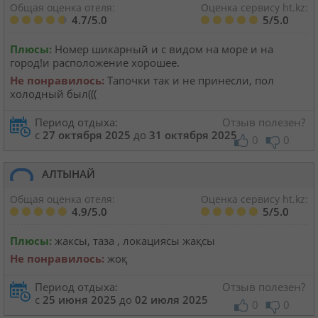
Общая оценка отеля:
Оценка сервису ht.kz:
4.7/5.0
5/5.0
Плюсы:
Номер шикарный и с видом на море и на
город!и расположение хорошее.
Не понравилось:
Тапочки так и не принесли, пол
холодный был(((
Период отдыха:
Отзыв полезен?
с
27 октября 2025
до
31 октября 2025
0
0
АЛТЫНАЙ
Общая оценка отеля:
Оценка сервису ht.kz:
4.9/5.0
5/5.0
Плюсы:
жаксы, таза , локациясы жақсы
Не понравилось:
жоқ
Период отдыха:
Отзыв полезен?
с
25 июня 2025
до
02 июля 2025
0
0