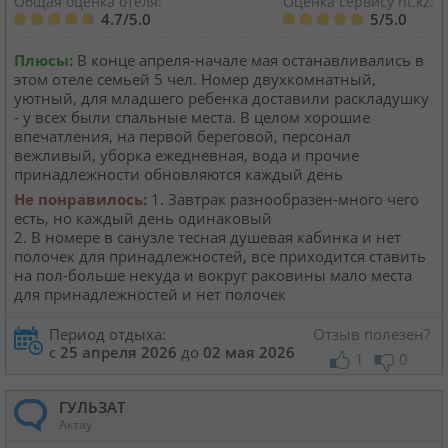
Общая оценка отеля:
Оценка сервису ht.kz:
4.7/5.0
5/5.0
Плюсы:
В конце апреля-начале мая останавливались в
этом отеле семьей 5 чел. Номер двухкомнатный,
уютный, для младшего ребенка доставили раскладушку
- у всех были спальные места. В целом хорошие
впечатления, на первой береговой, персонал
вежливый, уборка ежедневная, вода и прочие
принадлежности обновляются каждый день
Не понравилось:
1. Завтрак разнообразен-много чего
есть, но каждый день одинаковый
2. В номере в санузле тесная душевая кабинка и нет
полочек для принадлежностей, все приходится ставить
на пол-больше некуда и вокруг раковины мало места
для принадлежностей и нет полочек
Период отдыха:
Отзыв полезен?
с
25 апреля 2026
до
02 мая 2026
1
0
ГУЛЬЗАТ
Актау