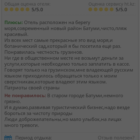
Общая оценка отеля:
Оценка сервису ht.kz:
5/5.0
5/5.0
Плюсы:
Отель расположен на берегу
моря,современный новый район Батуми,чисто,пляж
красивый.
Из всех мест самые прекрасные это вид моря,и
ботанический сад,который я бы посетила ещё раз.
Понравилась честность грузинов.
Ни где в общественном месте не возьмут деньги за
услуги,которые необходимо только заплатить в кассе.
Говорят только на грузинском,мне владеющей русским
языком приходилось обращаться только к моим
сверстникам,которые владеют этим языком.
Патриоты своей страны
Не понравилось:
В старом городе Батуми,немного
грязно.
И я думаю,развивая туристический бизнес,надо везде
бороться за чистоту природы
Люди доброжелательны,но мало улыбок,на лицах
много тревоги.
Период отдыха:
Отзыв полезен?