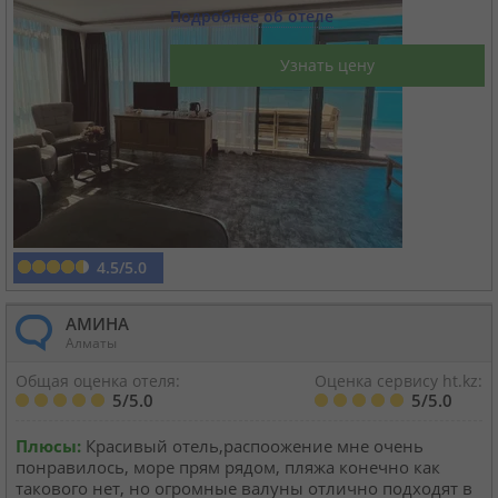
Подробнее об отеле
Круизы
Узнать цену
Статьи
70070 отзывов наших туристов
Сертификаты
4.5/5.0
О нас
АМИНА
Алматы
Для бизнеса
Общая оценка отеля:
Оценка сервису ht.kz:
5/5.0
5/5.0
Контакты
Плюсы:
Красивый отель,распоожение мне очень
понравилось, море прям рядом, пляжа конечно как
такового нет, но огромные валуны отлично подходят в