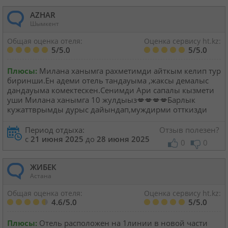
AZHAR
Шымкент
Общая оценка отеля:
Оценка сервису ht.kz:
5/5.0
5/5.0
Плюсы:
Милана ханымга рахметимди айткым келип тур
биринши.Ен адеми отель тандауыма ,жаксы демалыс
дандауыма комектескен.Сенимди Ари сапалы кызмети
уши Милана ханымга 10 жулдыыз💋💋💋💋Барлык
кужаттврымды дурыс дайындап,муждирми отткизди
Период отдыха:
Отзыв полезен?
с
21 июня 2025
до
28 июня 2025
0
0
ЖИБЕК
Астана
Общая оценка отеля:
Оценка сервису ht.kz:
4.6/5.0
5/5.0
Плюсы:
Отель расположен на 1линии в новой части