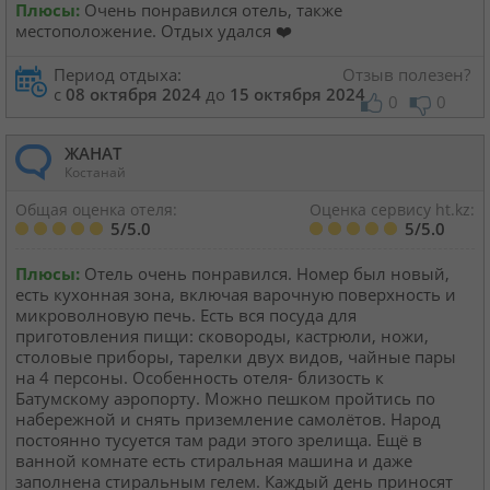
Плюсы:
Очень понравился отель, также
местоположение. Отдых удался ❤️
Период отдыха:
Отзыв полезен?
с
08 октября 2024
до
15 октября 2024
0
0
ЖАНАТ
Костанай
Общая оценка отеля:
Оценка сервису ht.kz:
5/5.0
5/5.0
Плюсы:
Отель очень понравился. Номер был новый,
есть кухонная зона, включая варочную поверхность и
микроволновую печь. Есть вся посуда для
приготовления пищи: сковороды, кастрюли, ножи,
столовые приборы, тарелки двух видов, чайные пары
на 4 персоны. Особенность отеля- близость к
Батумскому аэропорту. Можно пешком пройтись по
набережной и снять приземление самолётов. Народ
постоянно тусуется там ради этого зрелища. Ещё в
ванной комнате есть стиральная машина и даже
заполнена стиральным гелем. Каждый день приносят