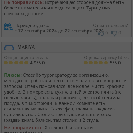
Не понравилось:
Встречающаю сторона должна быть
более внимательная к отдыхающим. Туры у них
слишком дорогие.
Период отдыха:
Отзыв полезен?
с
17 сентября 2024
до
22 сентября 2024
0
0
MARIYA
Общая оценка отеля:
Оценка сервису ht.kz:
4.9/5.0
5/5.0
Плюсы:
Спасибо туроператору за организацию,
менеджеры работали четко, отвечали на все вопросы и
запросы. Отель понравился, все новое, чисто, красиво,
удобно. В номере есть кухня, в ней электро плита (не
пользовались), большая раковина, вся необходимая
посуда, в тч.кострюли. В ванной комнате есть
стиральная машина. Также фен, гладильная доска,
сушилка, утюг. Столик, три стула, кровать и софа
(раздвижная), балкон, там столик и 2 стула.
Не понравилось:
Хотелось бы завтраки