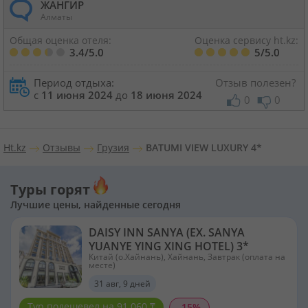
ЖАНГИР
Алматы
Общая оценка отеля:
Оценка сервису ht.kz:
3.4/5.0
5/5.0
Период отдыха:
Отзыв полезен?
с
11 июня 2024
до
18 июня 2024
0
0
Ht.kz
Отзывы
Грузия
BATUMI VIEW LUXURY 4*
Туры горят
Лучшие цены, найденные сегодня
DAISY INN SANYA (EX. SANYA
YUANYE YING XING HOTEL) 3*
Китай (о.Хайнань), Хайнань, Завтрак (оплата на
месте)
31 авг, 9 дней
Тур подешевел на 91 060 ₸
-15%