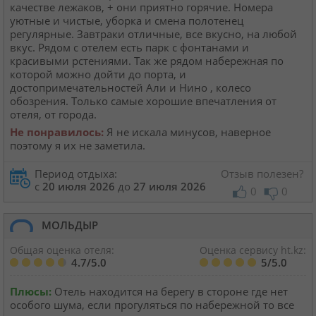
Кабинет туриста
качестве лежаков, + они приятно горячие. Номера
уютные и чистые, уборка и смена полотенец
регулярные. Завтраки отличные, все вкусно, на любой
вкус. Рядом с отелем есть парк с фонтанами и
Валюта:
KZT
USD
EUR
красивыми рстениями. Так же рядом набережная по
которой можно дойти до порта, и
достопримечательностей Али и Нино , колесо
обозрения. Только самые хорошие впечатления от
Язык:
Русский
Қазақша
отеля, от города.
Не понравилось:
Я не искала минусов, наверное
поэтому я их не заметила.
Установи наше мобильное приложение
Период отдыха:
Отзыв полезен?
Загрузить приложение из App Store
с
20 июля 2026
до
27 июля 2026
0
0
Загрузить приложение из Google Play
МОЛЬДЫР
Общая оценка отеля:
Оценка сервису ht.kz:
4.7/5.0
5/5.0
Плюсы:
Отель находится на берегу в стороне где нет
особого шума, если прогуляться по набережной то все