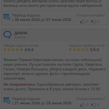
можно увидеть вечером очень красиво море волны и
веселье, есть много ресторанчиков вдоль набережной
Период отдыха:
Отзыв полезен?
с
30 июня 2026
до
07 июля 2026
0
0
ДИАНА
Алматы
Общая оценка отеля:
Оценка сервису ht.kz:
4/5.0
5/5.0
Плюсы:
Первая береговая линия, но пляж небольшой,
море грязное. Лучше поехать на пляж Сарпи, Квартати,
Гонио. Номера большие, уборка каждый день. Недалеко
аэропорт, можно сделать фото с прилетающими
самолетами.
Не понравилось:
Однообразные завтраки, заселяют
очень долго. Приехали в 8 утра, засели ближе к 15.00
Период отдыха:
Отзыв полезен?
с
21 июня 2026
до
28 июня 2026
0
0