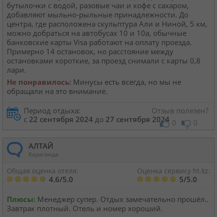
бутылочки с водой, разовые чаи и кофе с сахаром,
добавляют мыльно-рыльные принадлежности. До
центра, где расположена скульптура Али и Ниной, 5 км,
можно добраться на автобусах 10 и 10а, обычные
банковские карты Visa работают на оплату проезда.
Примерно 14 остановок, но расстояние между
остановками короткие, за проезд снимали с карты 0,8
лари.
Не понравилось:
Минусы есть всегда, но мы не
обращали на это внимание.
Период отдыха:
Отзыв полезен?
с
22 сентября 2024
до
27 сентября 2024
0
0
АЛТАЙ
Караганда
Общая оценка отеля:
Оценка сервису ht.kz:
4.6/5.0
5/5.0
Плюсы:
Менеджер супер. Отдых замечательно прошёл..
Завтрак плотный. Отель и номер хороший.