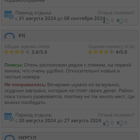
поразнообразнее
Период отдыха:
Отзыв полезен?
с
31 августа 2024
до
08 сентября 2024
0
0
KN
Общая оценка отеля:
Оценка сервису ht.kz:
3.6/5.0
4/5.0
Плюсы:
Отель расположен рядом с пляжем, на первой
линии, что очень удобно. Относительно новые и
чистые номера.
Не понравилось:
Вечерами шумно из-за музыки,
скудные завтраки, которые не стоят своих денег. Район
пока только развивается, поэтому не так много мест, где
можно пообедать.
Период отдыха:
Отзыв полезен?
с
20 августа 2024
до
27 августа 2024
0
0
НҰРГҮЛ