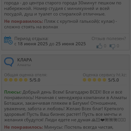
города - до центра старого города 30минут пешком по
набережной. Номер студия с миникухней и всей
посудой, душ и туалет со стиралкой отличные.
Не понравилось:
Пляж с крупной галькой(с кулак) -
сложно стоять на волнах
Период отдыха:
Отзыв полезен?
с
18 июня 2025
до
25 июня 2025
0
0
КЛАРА
Алматы
Общая оценка отеля:
Оценка сервису ht.kz:
5/5.0
5/5.0
Плюсы:
Добрый день Всем! Благодарю ВСЕХ! Все и всё
понравилось! Начиная с менеджера компании в Алматы
Боташки, заканчивая пляжем в Батуми! Отношение,
уважение, забота и любовь! Желаю Всех благ! Крепкого
здоровья! Пусть Ваш бизнес растёт! Пусть все мечты и
желания сбудутся! Люди едете не думая 🙏🏻❤️🌺🌺🌺💁🏻‍♀️
Не понравилось:
Минусы: Постель всегда чистая,