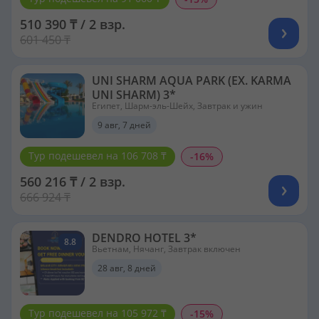
510 390 ₸ / 2 взр.
601 450 ₸
UNI SHARM AQUA PARK (EX. KARMA
UNI SHARM) 3*
Египет, Шарм-эль-Шейх, Завтрак и ужин
9 авг, 7 дней
Тур подешевел на 106 708 ₸
-16%
560 216 ₸ / 2 взр.
666 924 ₸
DENDRO HOTEL 3*
8.8
Вьетнам, Нячанг, Завтрак включен
28 авг, 8 дней
Тур подешевел на 105 972 ₸
-15%