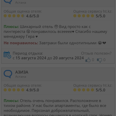
Астана
Общая оценка отеля:
Оценка сервису ht.kz:
4.6/5.0
5/5.0
Плюсы:
Шикарный отель 🥹 Вид просто как с
пинтереста 🤤 понравилось всеееее♥️ Спасибо нашему
менеджеру Гера ♥️
Не понравилось:
Завтраки были однотипными 😭💔
Период отдыха:
Отзыв полезен?
с
15 августа 2024
до
20 августа 2024
0
0
АЗИЗА
Астана
Общая оценка отеля:
Оценка сервису ht.kz:
4.9/5.0
5/5.0
Плюсы:
Отель очень понравился. Расположение в
тихом районе. У нас были апартаменты, где было все
необходимое. Персонал доброжелательный,
возникающие вопросы решаются в краткий срок. Номер