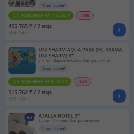
10 авг, 9 дней
Тур подешевел на 143 285 ₸
-24%
450 765 ₸ / 2 взр.
594 050 ₸
UNI SHARM AQUA PARK (EX. KARMA
UNI SHARM) 3*
Египет, Шарм-эль-Шейх, Завтрак и ужин
12 авг, 8 дней
Тур подешевел на 83 962 ₸
-14%
515 762 ₸ / 2 взр.
599 724 ₸
ATALLA HOTEL 3*
6.4
Турция, Анталья, Завтрак включен
11 авг, 7 дней