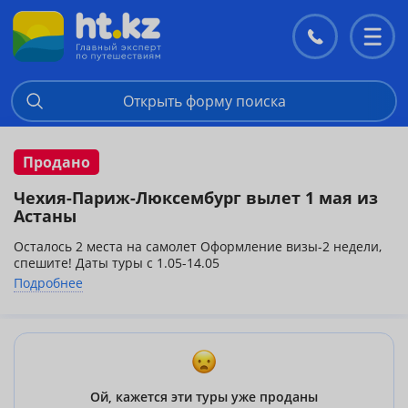
Контакты
Перекл
меню
Открыть форму поиска
Продано
Чехия-Париж-Люксембург вылет 1 мая из
Астаны
Осталось 2 места на самолет Оформление визы-2 недели,
спешите! Даты туры с 1.05-14.05
Отличный тур в Европу на майские праздники, вылет из Астаны
Подробнее
ВЕЛИКОЛЕПНАЯ ЕВРОПА С ПАРИЖЕМ от
1 215 евро
ДАТЫ
01.05-14.05
Стоимость тура включает:
авиаперелет а/к
«Austrian airlines»
Астана – Вена- Прага –Вена-
Астана
(эконом - класс)
Ой, кажется эти туры уже проданы
групповой трансфер аэропорт – отель – аэропорт