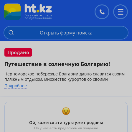
Контакты
Перекл
меню
Открыть форму поиска
Продано
Путешествие в солнечную Болгарию!
Черноморское побережье Болгарии давно славится своим
пляжным отдыхом, множество курортов со своими
песчаными пляжами и теплым морем ждут Вас. Вылеты из
Подробнее
Новосибирска 27.07.2013 от 7 ночей. Цена указана на
одного человека. Количество мест ограничено!
За более подробной информацией обращайтесь по
телефонам: 50-00-50, 46-47-76.
Ой, кажется эти туры уже проданы
Но у нас есть предложения получше