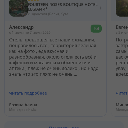
FOURTEEN ROSES BOUTIQUE HOTEL
›
LEGIAN 4*
Индонезия (Бали), Кута
Александр
Евге
9.4
c 1 июля по 7 июля 2026
c 5 ию
Отель превзошел все наши ожидания,
Потр
понравилось всё , территория зелёная
завт
как на фото , еда вкусная и
самы
разнообразная, около отеля есть всё и
вас 
кафешки и магазины и обменники и
рест
аптеки , пляж не очень долеко , но надо
увау,
знать что это пляж не очень ...
время
Читать подробнее
Читат
Ерзина Алина
Минас
Менеджер ht.kz
Менедж