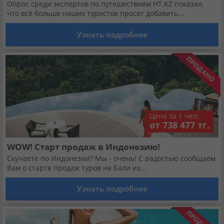
Кабинет туриста
Опрос среди экспертов по путешествиям НТ.KZ показал,
что всё больше наших туристов просят добавить...
Узнать подробнее
Валюта:
KZT
USD
EUR
Язык:
Русский
Қазақша
Установи наше мобильное приложение
Цена за 1 чел:
от 738 477 тг.
Загрузить приложение из App Store
WOW! Старт продаж в Индонезию!
Загрузить приложение из Google Play
Скучаете по Индонезии? Мы - очень! С радостью сообщаем
Вам о старте продаж туров на Бали из...
Узнать подробнее