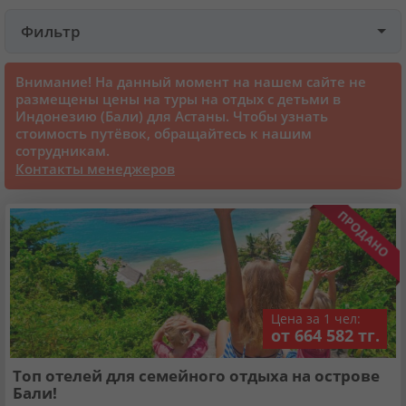
Фильтр
Круизы
Внимание! На данный момент на нашем сайте не
Статьи
размещены цены на туры на отдых с детьми в
Индонезию (Бали) для Астаны. Чтобы узнать
стоимость путёвок, обращайтесь к нашим
70126 отзывов наших туристов
сотрудникам.
Контакты менеджеров
Сертификаты
О нас
Для бизнеса
Цена за 1 чел:
от 664 582 тг.
Контакты
Топ отелей для семейного отдыха на острове
Бали!