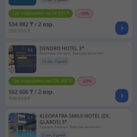
Тур подешевел на 64 829 ₸
-10%
534 882 ₸ / 2 взр.
599 711 ₸
DENDRO HOTEL 3*
8.8
Вьетнам, Нячанг, Завтрак включен
15 авг, 7 дней
Тур подешевел на 176 207 ₸
-23%
562 606 ₸ / 2 взр.
738 813 ₸
KLEOPATRA SMILE HOTEL (EX.
3.7
GLAROS) 3*
Турция, Аланья, Завтрак включен
2 сен, 8 дней