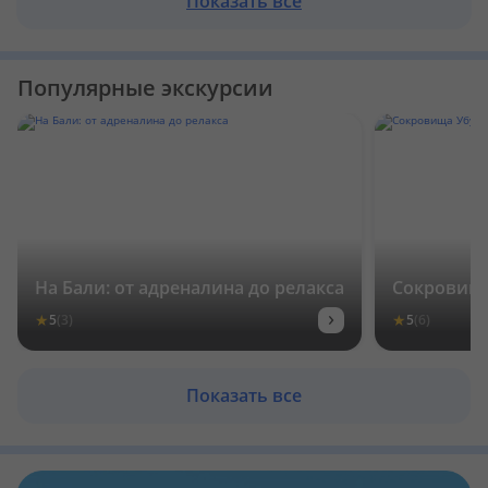
Показать все
Популярные экскурсии
На Бали: от адреналина до релакса
Сокровища
›
★
★
5
(3)
5
(6)
Показать все