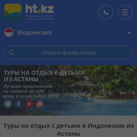
Индонезия
Главная
Открыть форму поиска
Горящие туры
ТУРЫ НА ОТДЫХ С ДЕТЬМИ
ИЗ АСТАНЫ
Цены на туры
Лучшие предложения
со скидкой до 50%
у нас в социальных сетях
Страны
Перейти в наш Telegram
Перейти в наш Facebook
Перейти в наш YouTube
Перейти в наш Instagram
Туры
Туры на отдых с детьми в Индонезию из
Астаны
Отели