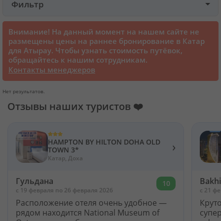
Фильтр
Круизы
Внимание! На данный момент на нашем сайте не
размещены цены на раннее бронирование в Катар
для Атырау. Чтобы узнать стоимость путёвок,
Cтатьи
обращайтесь к нашим сотрудникам.
Контакты менеджеров
70126 отзывов наших туристов
Нет результатов.
Отзывы наших туристов ❤️
Сертификаты
О нас
HAMPTON BY HILTON DOHA OLD
›
TOWN 3*
Катар, Доха
Для бизнеса
Гульдана
Bakh
10
c 19 февраля по 26 февраля 2026
c 21 ф
Контакты
Расположение отеля очень удобное —
Круто
рядом находится National Museum of
супер