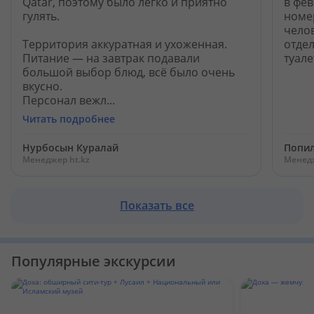
Qatar, поэтому было легко и приятно
в фев
Кабинет туриста
гулять.
номер
челов
Территория аккуратная и ухоженная.
отдел
Валюта:
KZT
USD
EUR
Питание — на завтрак подавали
туале
большой выбор блюд, всё было очень
вкусно.
Персонал вежл...
Язык:
Русский
Қазақша
Читать подробнее
Нурбосын Куралай
Попил
Установи наше мобильное приложение
Менеджер ht.kz
Менедж
Загрузить приложение из App Store
Показать все
Загрузить приложение из Google Play
Популярные экскурсии