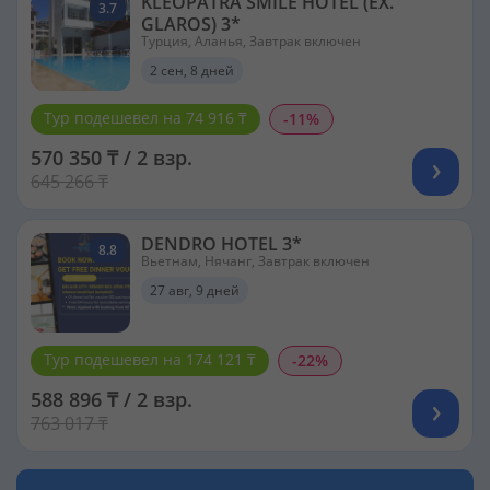
KLEOPATRA SMILE HOTEL (EX.
3.7
GLAROS) 3*
Турция, Аланья, Завтрак включен
2 сен, 8 дней
Тур подешевел на 74 916 ₸
-11%
570 350 ₸ / 2 взр.
645 266 ₸
DENDRO HOTEL 3*
8.8
Вьетнам, Нячанг, Завтрак включен
27 авг, 9 дней
Тур подешевел на 174 121 ₸
-22%
588 896 ₸ / 2 взр.
763 017 ₸