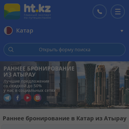
Катар
Главная
Открыть форму поиска
Горящие туры
РАННЕЕ БРОНИРОВАНИЕ
ИЗ АТЫРАУ
Цены на туры
Лучшие предложения
со скидкой до 50%
у нас в социальных сетях
Страны
Перейти в наш Telegram
Перейти в наш Facebook
Перейти в наш YouTube
Перейти в наш Instagram
Туры
Раннее бронирование в Катар из Атырау
Отели