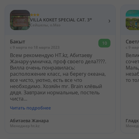
›
VILLA KOKET SPECIAL CAT. 3*
Сейшелы, о.Маэ
Бакыт
Свет
10
c 9 марта по 18 марта 2023
c 9 ма
Всем рекомендую HT.kz, Абитаеву
Вели
Жанару-умничка, проф своего дела????.
соче
Вилла очень понравилась:
Мальд
расположение класс, на берегу океана,
неза
все чисто, уютно, есть все что
то то
необходимо. Хозяйн mr. Brain клёвый
дядя. Завтраки нормальные, постель
чиста...
Читать подробнее
Абитаева Жанара
Гладк
Менеджер ht.kz
Менедж