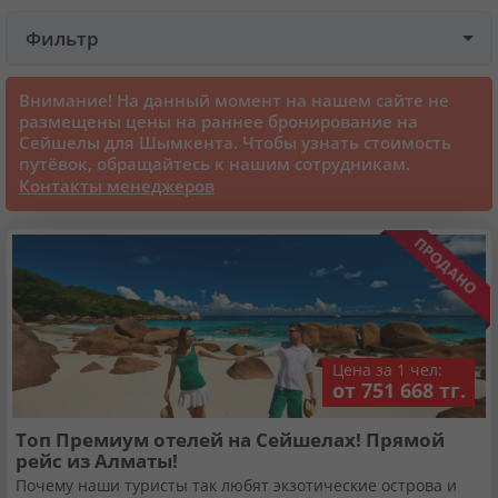
Фильтр
Круизы
Внимание! На данный момент на нашем сайте не
Cтатьи
размещены цены на раннее бронирование на
Сейшелы для Шымкента. Чтобы узнать стоимость
путёвок, обращайтесь к нашим сотрудникам.
70131 отзыв наших туристов
Контакты менеджеров
Сертификаты
О нас
Цена за 1 чел:
Для бизнеса
от 751 668 тг.
Топ Премиум отелей на Сейшелах! Прямой
Контакты
рейс из Алматы!
Почему наши туристы так любят экзотические острова и