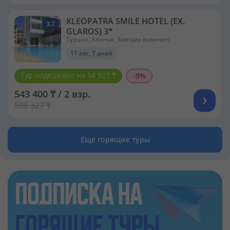
KLEOPATRA SMILE HOTEL (EX.
3.7
GLAROS) 3*
Турция, Аланья, Завтрак включен
11 авг, 7 дней
Тур подешевел на 54 927 ₸
-9%
543 400 ₸ / 2 взр.
598 327 ₸
Еще горящие туры