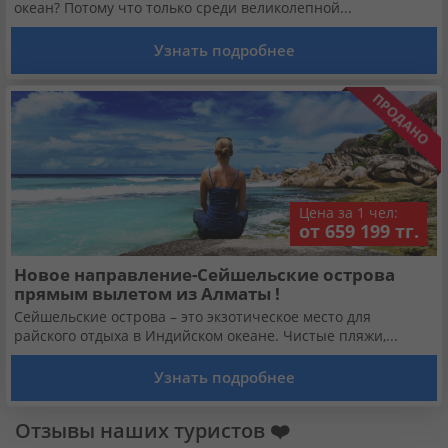
Кабинет туриста
океан? Потому что только среди великолепной...
Узнать подробнее
Валюта:
KZT
USD
EUR
Язык:
Русский
Қазақша
Цена за 1 чел:
Установи наше мобильное приложение
от 659 199 тг.
Загрузить приложение из App Store
Новое направление-Сейшельские острова
прямым вылетом из Алматы !
Загрузить приложение из Google Play
Сейшельские острова – это экзотическое место для
райского отдыха в Индийском океане. Чистые пляжи,...
Узнать подробнее
Отзывы наших туристов ❤️