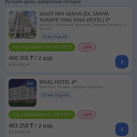
Лучшие цены, найденные сегодня
DAISY INN SANYA (EX. SANYA
YUANYE YING XING HOTEL) 3*
Китай (о.Хайнань), Хайнань, Завтрак (оплата на
месте)
10 авг, 9 дней
Тур подешевел на 143 285 ₸
-24%
450 765 ₸ / 2 взр.
594 050 ₸
RIGEL HOTEL 4*
8.0
Вьетнам, Нячанг, Завтрак включен
12 авг, 10 дней
Тур подешевел на 196 239 ₸
-28%
483 258 ₸ / 2 взр.
679 497 ₸