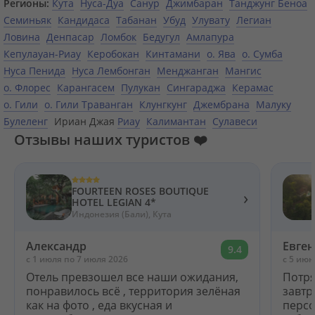
Регионы:
Кута
Нуса-Дуа
Санур
Джимбаран
Танджунг Беноа
Семиньяк
Кандидаса
Табанан
Убуд
Улувату
Легиан
Ловина
Денпасар
Ломбок
Бедугул
Амлапура
Кепулауан-Риау
Керобокан
Кинтамани
о. Ява
о. Сумба
Нуса Пенида
Нуса Лембонган
Менджанган
Мангис
о. Флорес
Карангасем
Пулукан
Сингараджа
Керамас
о. Гили
о. Гили Траванган
Клунгкунг
Джембрана
Малуку
Булеленг
Ириан Джая
Риау
Калимантан
Сулавеси
Отзывы наших туристов ❤️
FOURTEEN ROSES BOUTIQUE
›
HOTEL LEGIAN 4*
Индонезия (Бали), Кута
Александр
Евге
9.4
c 1 июля по 7 июля 2026
c 5 июн
Отель превзошел все наши ожидания,
Потря
понравилось всё , территория зелёная
завтр
как на фото , еда вкусная и
персо