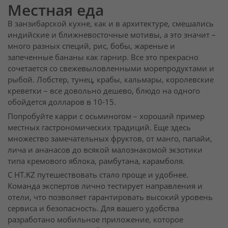
Местная еда
В занзибарской кухне, как и в архитектуре, смешались
индийские и ближневосточные мотивы, а это значит –
много разных специй, рис, бобы, жареные и
запеченные бананы как гарнир. Все это прекрасно
сочетается со свежевыловленными морепродуктами и
рыбой. Лобстер, тунец, крабы, кальмары, королевские
креветки – все довольно дешево, блюдо на одного
обойдется долларов в 10-15.
Попробуйте карри с осьминогом – хороший пример
местных гастрономических традиций. Еще здесь
множество замечательных фруктов, от манго, папайи,
лича и ананасов до всякой малознакомой экзотики
типа кремового яблока, рамбутана, карамболя.
С HT.KZ путешествовать стало проще и удобнее.
Команда экспертов лично тестирует направления и
отели, что позволяет гарантировать высокий уровень
сервиса и безопасность. Для вашего удобства
разработано мобильное приложение, которое