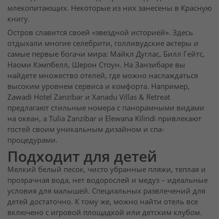
млекопитающих. Некоторые из них занесены в Красную
книгу.
Остров славится своей «звездной историей». Здесь
отдыхали многие селебрити, голливудские актеры и
самые первые богачи мира: Майкл Дуглас, Билл Гейтс,
Наоми Кэмпбелл, Шерон Стоун. На Занзибаре вы
найдете множество отелей, где можно наслаждаться
высоким уровнем сервиса и комфорта. Например,
Zawadi Hotel Zanzibar и Xanadu Villas & Retreat
предлагают стильные номера с панорамными видами
на океан, а Tulia Zanzibar и Elewana Kilindi привлекают
гостей своим уникальным дизайном и спа-
процедурами.
Подходит для детей
Мелкий белый песок, чисто убранные пляжи, теплая и
прозрачная вода, нет водорослей и медуз – идеальные
условия для малышей. Специальных развлечений для
детей достаточно. К тому же, можно найти отель все
включено с игровой площадкой или детским клубом.