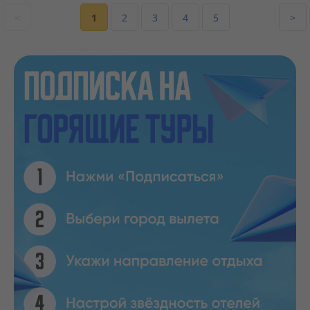
<
1
2
3
4
5
>