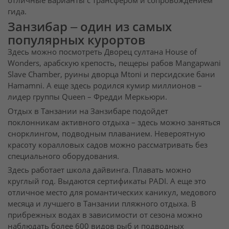
отличные варианты с трансфером и сопровождением
гида.
Занзибар – один из самых
популярных курортов
Здесь можно посмотреть Дворец султана House of
Wonders, арабскую крепость, пещеры рабов Mangapwani
Slave Chamber, руины дворца Mtoni и персидские бани
Hamamni. А еще здесь родился кумир миллионов –
лидер группы Queen – Фредди Меркьюри.
Отдых в Танзании на Занзибаре подойдет
поклонникам активного отдыха – здесь можно заняться
снорклингом, подводным плаванием. Невероятную
красоту коралловых садов можно рассматривать без
специального оборудования.
Здесь работает школа дайвинга. Плавать можно
круглый год. Выдаются сертификаты PADI. А еще это
отличное место для романтических каникул, медового
месяца и лучшего в Танзании пляжного отдыха. В
прибрежных водах в зависимости от сезона можно
наблюдать более 600 видов рыб и подводных