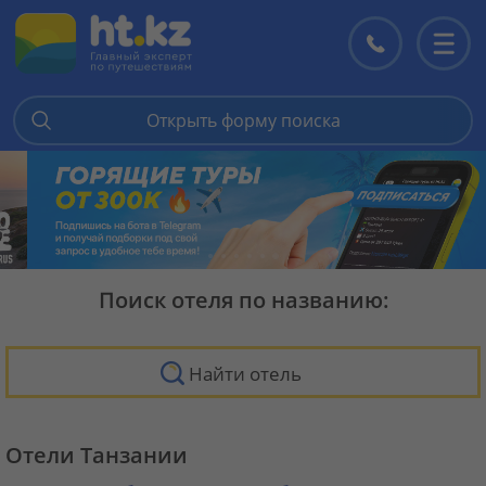
Контакты
Перекл
меню
Открыть форму поиска
Поиск отеля по названию:
Найти отель
Отели Танзании