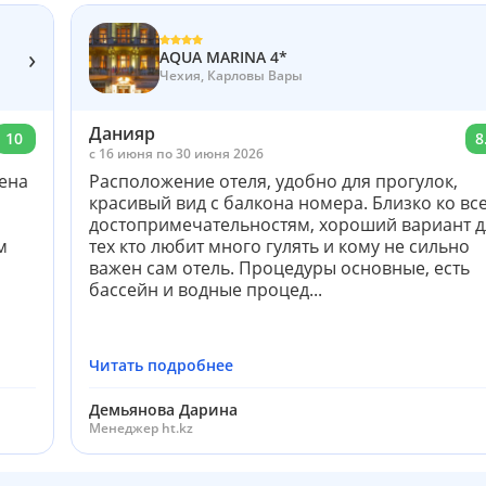
›
AQUA MARINA 4*
Чехия, Карловы Вары
Данияр
10
8
c 16 июня по 30 июня 2026
жена
Расположение отеля, удобно для прогулок,
красивый вид с балкона номера. Близко ко вс
достопримечательностям, хороший вариант д
м
тех кто любит много гулять и кому не сильно
важен сам отель. Процедуры основные, есть
бассейн и водные процед...
Читать подробнее
Демьянова Дарина
Менеджер ht.kz