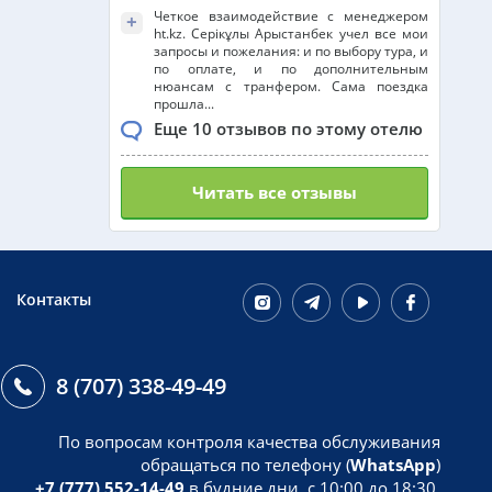
Четкое взаимодействие с менеджером
+
ht.kz. Серікұлы Арыстанбек учел все мои
запросы и пожелания: и по выбору тура, и
по оплате, и по дополнительным
нюансам с транфером. Сама поездка
прошла...
Еще 10 отзывов по этому отелю
Читать все отзывы
Контакты
8 (707) 338-49-49
По вопросам контроля качества обслуживания
обращаться по телефону (
WhatsApp
)
+7 (777) 552-14-49
в будние дни, с 10:00 до 18:30.