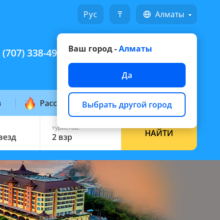
Русский
₸
Алматы
Ваш город -
Алматы
 (707) 338-49-49
Написать на WhatsApp
Да
з
Рассылка горящих
Выбрать другой город
туристов:
НАЙТИ
звезд
2 взр