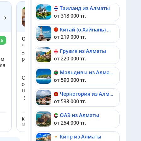
Таиланд из Алматы
›
от 318 000 тг.
LOUIS LEGER 4*
Чехия, Прага
Китай (о.Хайнань) из Алматы
от 219 000 тг.
Oleg
.6
7.6
c 19 февраля по 26 февраля 2025
Грузия из Алматы
Завтрак, отличная уборка номеров, удобное
от 220 000 тг.
ем
расположение
ля
Мальдивы из Алматы
Отдельное спасибо Ольге Костюковой. Очень
от 590 000 тг.
оперативно проконсультировала, предоставила
необходимую информацию и забронировала
Черногория из Алматы
тур
от 533 000 тг.
ОАЭ из Алматы
Костюкова Ольга
от 254 000 тг.
Менеджер ht.kz
Кипр из Алматы