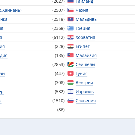
(2627)
Таиланд
о.Хайнань)
(2507)
Чехия
нка
(2518)
Мальдивы
ия
(2368)
Греция
я
(6112)
Хорватия
ия
(228)
Египет
дия
(185)
Малайзия
(2853)
Сейшелы
тан
(447)
Тунис
(308)
Венгрия
ур
(582)
Израиль
а
(1510)
Словения
(86)