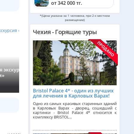
от 342 000 тг.
*(Цена указана за 1 человека, при 2-х местном
Шри-Ланка из Алматы
размещении)
от 562 000 тг.
Чехия - Горящие туры
Катар из Алматы
от 335 000 тг.
Индонезия (Бали) из Алматы
от 742 000 тг.
 экскурсия «Вся
м»
Здравствуй, красавица Прага!
Малайзия из Алматы
›
от 385 000 тг.
★
4,91
(298)
Bristol Palace 4* - один из лучших
для лечения в Карловых Варах!
Индия (ГОА) из Алматы
Одно из самых красивых старинных зданий
в Карловых Варах - дворец, сошедший с
картинки - Bristol Palace 4* относится к
комплексу BRISTOL...
Италия из Алматы