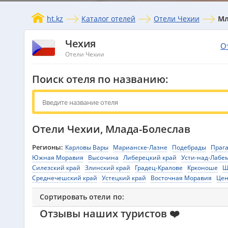
ht.kz
Каталог отелей
Отели Чехии
Мл
Чехия
О
Отели Чехии
Поиск отеля по названию:
Отели Чехии, Млада-Болеслав
Регионы:
Карловы Вары
Марианске-Лазне
Подебрады
Праг
Южная Моравия
Высочина
Либерецкий край
Усти-над-Лабе
Силезский край
Злинский край
Градец-Кралове
Крконоше
Ш
Среднечешский край
Устецкий край
Восточная Моравия
Цен
Сортировать отели по:
Отзывы наших туристов ❤️