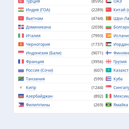
Турция
(8595)
ОАЭ
Индия (ГОА)
(2289)
Китай (
Вьетнам
(4744)
Шри-Ла
Доминикана
(2038)
Болгар
Италия
(7993)
Испани
Черногория
(1737)
Иордан
Индонезия (Бали)
(9071)
Финлян
Франция
(3956)
Грузия
Россия (Сочи)
(607)
Казахс
Танзания
(599)
Куба
Кипр
(1244)
Сингап
Азербайджан
(892)
Мексик
Филиппины
(269)
Ямайка