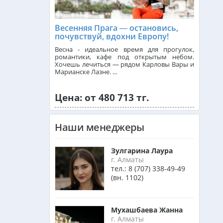
Танзания из Алматы
Весенняя Прага — остановись,
почувствуй, вдохни Европу!
Весна - идеальное время для прогулок,
романтики, кафе под открытым небом.
Венгрия из Алматы
Хочешь лечиться — рядом Карловы Вары и
Марианске Лазне. ...
Израиль из Алматы
Цена: от 480 713 тг.
Наши менеджеры
Азербайджан из Алматы
Зулгарина Лаура
г. Алматы
Маврикий из Алматы
тел.:
8 (707) 338-49-49
(вн. 1102)
Оман из Алматы
Мухашбаева Жанна
г. Алматы