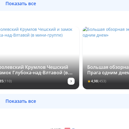
Показать все
ролевский Крумлов Чешский
Большая обзорная
замок Глубока-над-Влтавой (в
Прага одним дне
ни-группе)
›
★
85
(110)
4,98
(453)
Показать все