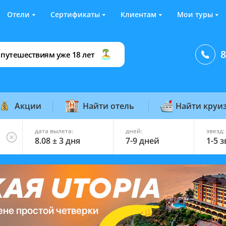
Отели
Сертификаты
Клиентам
Мои туры
8
 путешествиям уже 18 лет
Акции
Найти отель
Найти круи
дата вылета:
дней:
звезд:
8.08 ± 3 дня
7-9 дней
1-5 