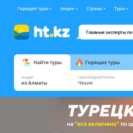
Горящие туры
Акции
Страны
Туры
Главные эксперты по
Найти туры
Горящие туры
откуда:
страна/курорт/отель:
из Алматы