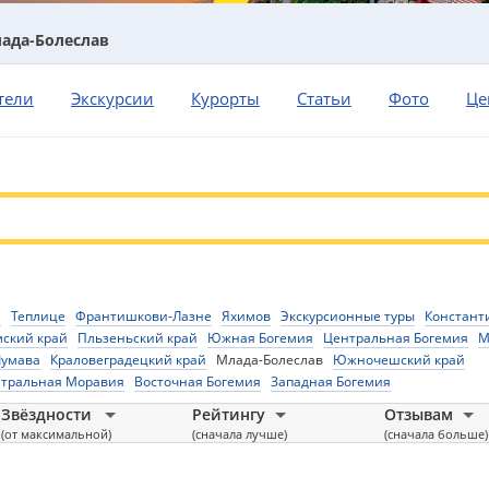
ада-Болеслав
тели
Экскурсии
Курорты
Статьи
Фото
Це
а
Теплице
Франтишкови-Лазне
Яхимов
Экскурсионные туры
Констант
мский край
Пльзеньский край
Южная Богемия
Центральная Богемия
М
умава
Краловеградецкий край
Млада-Болеслав
Южночешский край
тральная Моравия
Восточная Богемия
Западная Богемия
Звёздности
Рейтингу
Отзывам
(от максимальной)
(сначала лучше)
(сначала больше)