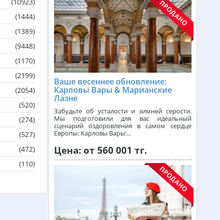
(10923)
Греция из Алматы
(1444)
(1389)
Сейшелы из Алматы
(9448)
(1170)
(2199)
Доминикана из Алматы
Ваше весеннее обновление:
Карловы Вары & Марианские
(2054)
Лазне
(520)
Франция из Алматы
Забудьте об усталости и зимней серости.
Мы подготовили для вас идеальный
(274)
сценарий оздоровления в самом сердце
Европы: Карловы Вары:...
(527)
Болгария из Алматы
Цена: от 560 001 тг.
(472)
(110)
Финляндия из Алматы
Сингапур из Алматы