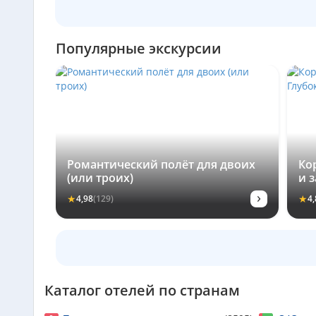
Популярные экскурсии
Романтический полёт для двоих
Ко
(или троих)
и 
ми
›
★
★
4,98
(129)
4,
Каталог отелей по странам