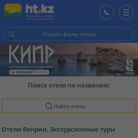
Контакты
Перекл
меню
Открыть форму поиска
Поиск отеля по названию:
Найти отель
Отели Венрии, Экскурсионные туры