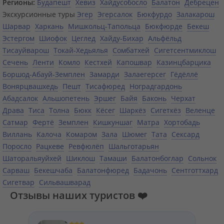
Регионы:
Будапешт
Хевиз
Хайдусобосло
Балатон
Дебрецен
Экскурсионные туры
Эгер
Эгерсалок
Бюкфурдо
Залакарош
Шарвар
Харкань
Мишкольц-Тапольца
Бюкфюрде
Бекеш
Эстергом
Шиофок
Цеглед
Хайду-Бихар
Альфёльд
Тисауйварош
Токай-Хедьялья
Сомбатхей
Сигетсентмиклош
Сечень
Ленти
Комло
Кестхей
Капошвар
Казинцбарцика
Боршод-Абауй-Земплен
Замарди
Залаегерсег
Гёдёллё
Вонярцвашхедь
Пешт
Тисафюред
Ноградгардонь
Абадсалок
Альшопетень
Эршег
Байя
Баконь
Черхат
Драва
Тиса
Толна
Бюкк
Кёсег
Шаркёз
Сигеткёз
Веленце
Сатмар
Фертё
Земплен
Кишкуншаг
Матра
Хортобадь
Виллань
Калоча
Комаром
Зала
Шюмег
Тата
Сексард
Поросло
Рацкеве
Ревфюлёп
Шальготарьян
Шаторальяуйхей
Шиклош
Тамаши
Балатонбоглар
Сольнок
Сарваш
Бекешчаба
Балатонфюред
Бадачонь
Сентготтхард
Сигетвар
Сильвашварад
Отзывы наших туристов ❤️