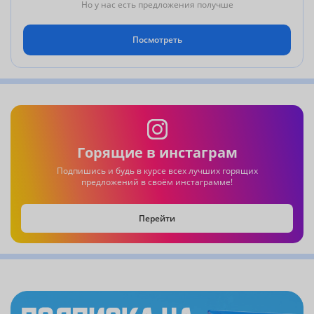
изысках и ощутить культурную гибридность этого региона
Но у нас есть предложения получше
то, вам точно сюда!
Посмотреть
Горящие в инстаграм
Подпишись и будь в курсе всех лучших горящих
предложений в своём инстаграмме!
Перейти