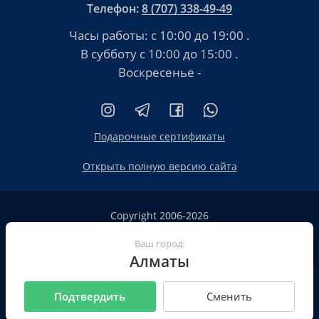
Телефон:
8 (707) 338-49-49
Часы работы:
с 10:00 до 19:00
.
В субботу
с 10:00 до 15:00
.
Воскресенье -
Подарочные сертификаты
Открыть полную версию сайта
Copyright 2006-2026
HT.KZ ТОО «HT.KZ Almaty».
Ваш город:
Сайт не является публичной офертой
Алматы
Пользовательское соглашение
Политика конфиденциальности
Подтвердить
Сменить
Все реквизиты