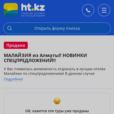
Контакты
Перекл
меню
Открыть форму поиска
Продано
МАЛАЙЗИЯ из Алматы!! НОВИНКИ
СПЕЦПРЕДЛОЖЕНИЙ!!
У Вас появилась возможность отдохнуть в лучших отелях
Малайзии по спецпредложениям! В данном случае
понятие "экономия" не отразится на качестве вашего
Подробнее
отдыха! Действие спецпредложений ограничено!
Nexus Resort & Spa Karambunai
Даты:
17/04/13 - 15/07/13, 01/09/13 - 30/09/13
Отдыхаем 7 ночей - Платим за 6
Примечание:
Для бесплатной ночи предоставляются
бесплатные завтраки.
Ой, кажется эти туры уже проданы