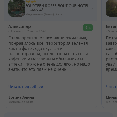
FOURTEEN ROSES BOUTIQUE HOTEL
›
LEGIAN 4*
Индонезия (Бали), Кута
Александр
Евге
9.4
c 1 июля по 7 июля 2026
c 5 ию
Отель превзошел все наши ожидания,
Потр
понравилось всё , территория зелёная
завт
как на фото , еда вкусная и
самы
разнообразная, около отеля есть всё и
вас 
кафешки и магазины и обменники и
рест
аптеки , пляж не очень долеко , но надо
увау,
знать что это пляж не очень ...
время
Читать подробнее
Читат
Ерзина Алина
Минас
Менеджер ht.kz
Менедж