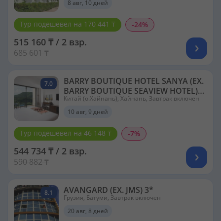
8 авг, 10 дней
Тур подешевел на 170 441 ₸
-24%
515 160 ₸ / 2 взр.
685 601 ₸
BARRY BOUTIQUE HOTEL SANYA (EX.
7.0
BARRY BOUTIQUE SEAVIEW HOTEL)
Китай (о.Хайнань), Хайнань, Завтрак включен
5*
10 авг, 9 дней
Тур подешевел на 46 148 ₸
-7%
544 734 ₸ / 2 взр.
590 882 ₸
AVANGARD (EX. JMS) 3*
8.1
Грузия, Батуми, Завтрак включен
20 авг, 8 дней