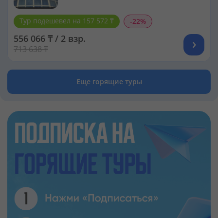
Тур подешевел на 157 572 ₸
-22%
556 066 ₸ / 2 взр.
713 638 ₸
Еще горящие туры