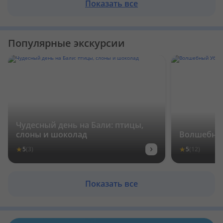
Показать все
Популярные экскурсии
Чудесный день на Бали: птицы,
слоны и шоколад
Волшебны
›
★
★
5
(3)
5
(12)
Показать все