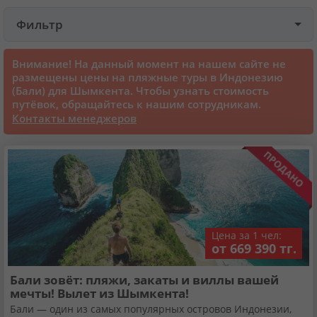
Фильтр
Круизы
Внимание! На данный момент на нашем сайте не
Статьи
размещены цены на пляжные туры в Индонезию
(Бали) для Шымкента. Чтобы узнать стоимость
путёвок, обращайтесь к нашим сотрудникам.
70101 отзыв наших туристов
Контакты менеджеров
Сертификаты
О нас
Цена за 1 чел:
Для бизнеса
от 669 390 тг.
Бали зовёт: пляжи, закаты и виллы вашей
Контакты
мечты! Вылет из Шымкента!
Бали — один из самых популярных островов Индонезии,