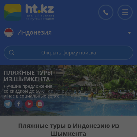
Индонезия
Главная
Открыть форму поиска
Горящие туры
ПЛЯЖНЫЕ ТУРЫ
ИЗ ШЫМКЕНТА
Цены на туры
Лучшие предложения
со скидкой до 50%
у нас в социальных сетях
Страны
Перейти в наш Telegram
Перейти в наш Facebook
Перейти в наш YouTube
Перейти в наш Instagram
Туры
Пляжные туры в Индонезию из
Шымкента
Отели