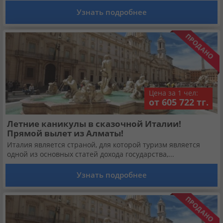
Кабинет туриста
Узнать подробнее
Валюта:
KZT
USD
EUR
Язык:
Русский
Қазақша
Цена за 1 чел:
от 605 722 тг.
Установи наше мобильное приложение
Летние каникулы в сказочной Италии!
Загрузить приложение из App Store
Прямой вылет из Алматы!
Италия является страной, для которой туризм является
одной из основных статей дохода государства,...
Загрузить приложение из Google Play
Узнать подробнее