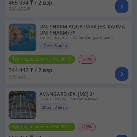
465 094 ₸ / 2 взр.
592 175 ₸
UNI SHARM AQUA PARK (EX. KARMA
UNI SHARM) 3*
Египет, Шарм-эль-Шейх, Завтрак и ужин
12 авг, 8 дней
Тур подешевел на 149 204 ₸
-21%
544 442 ₸ / 2 взр.
693 646 ₸
AVANGARD (EX. JMS) 3*
8.1
Грузия, Батуми, Завтрак включен
20 авг, 8 дней
Тур подешевел на 158 328 ₸
-22%