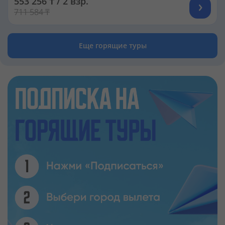
553 256 ₸ / 2 взр.
711 584 ₸
Еще горящие туры