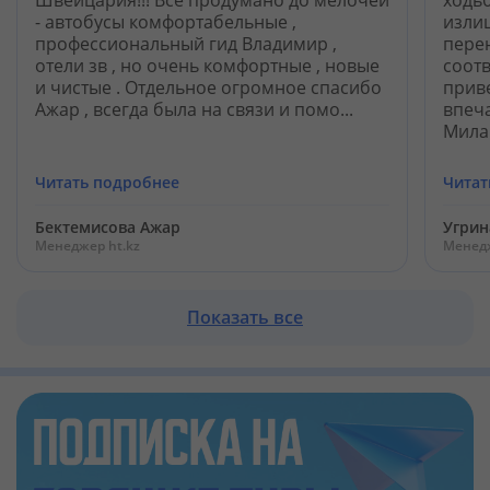
- автобусы комфортабельные ,
излиш
профессиональный гид Владимир ,
пере
отели зв , но очень комфортные , новые
соотв
и чистые . Отдельное огромное спасибо
прив
Ажар , всегда была на связи и помо...
впеча
Милан
Читать подробнее
Читат
Бектемисова Ажар
Угрин
Менеджер ht.kz
Менедж
Показать все