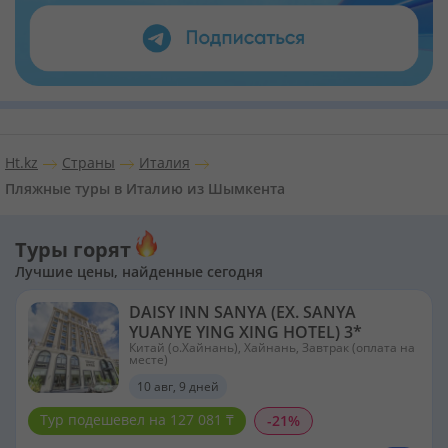
Ht.kz
Страны
Италия
Пляжные туры в Италию из Шымкента
Туры горят
Лучшие цены, найденные сегодня
DAISY INN SANYA (EX. SANYA
YUANYE YING XING HOTEL) 3*
Китай (о.Хайнань), Хайнань, Завтрак (оплата на
месте)
10 авг, 9 дней
Тур подешевел на 127 081 ₸
-21%