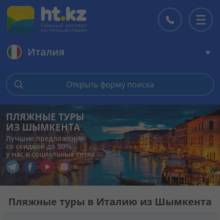
Италия
Главная
Открыть форму поиска
Горящие туры
ПЛЯЖНЫЕ ТУРЫ
ИЗ ШЫМКЕНТА
Цены на туры
Лучшие предложения
со скидкой до 50%
у нас в социальных сетях
Страны
Перейти в наш Telegram
Перейти в наш Facebook
Перейти в наш YouTube
Перейти в наш Instagram
Туры
Пляжные туры в Италию из Шымкента
Отели