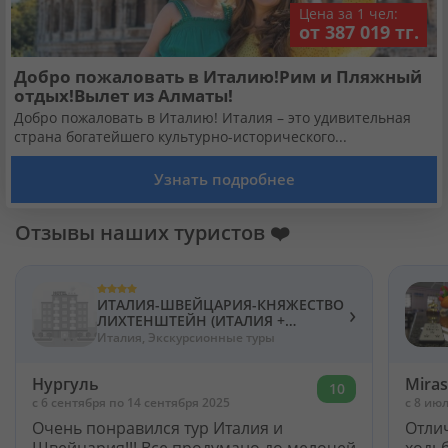
Цена за 1 чел:
от 387 019 тг.
Добро пожаловать в Италию!Рим и Пляжный
отдых!Вылет из Алматы!
Добро пожаловать в Италию! Италия – это удивительная
страна богатейшего культурно-исторического...
Узнать подробнее
Отзывы наших туристов ❤️
ИТАЛИЯ-ШВЕЙЦАРИЯ-КНЯЖЕСТВО
›
ЛИХТЕНШТЕЙН (ИТАЛИЯ +
ШВЕЙЦАРИЯ)
Италия, Экскурсионные туры
Нургуль
Mira
10
c 6 сентября по 14 сентября 2025
c 8 ию
Очень понравился тур Италия и
Отлич
Швейцария!!! Все продумано до мелочей
ходьб