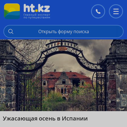
Контакты
Перекл
меню
Открыть форму поиска
Ужасающая осень в Испании