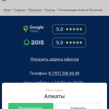
Ht.kz
Страны
Испания
Статьи
Ужасающая осень в Испании
5.0
5.0
Показать адреса офисов
Телефон:
8 (707) 338-49-49
Часы работы:
с 10:00 до 19:00
.
В субботу
с 10:00 до 15:00
.
Ваш город:
Воскресенье -
Алматы
Подтвердить
Сменить