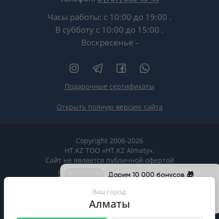
Часы работы:
с 10:00 до 19:00
.
В субботу
с 10:00 до 15:00
.
Воскресенье -
Подарочные сертификаты
Открыть полную версию сайта
Copyright 2006-2026
HT.KZ ТОО «HT.KZ Almaty».
Сайт не является публичной офертой
Пользовательское соглашение
Дарим 10 000 бонусов 🎁
Продолжите бронирование в
Политика конфиденциальности
Ваш город:
приложении и получите бонусы на
покупки
Алматы
Все реквизиты