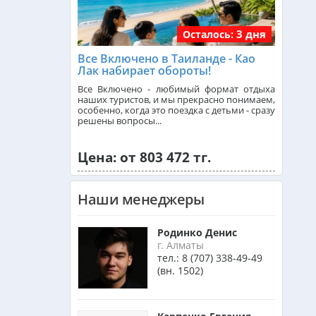
3 дня
Осталось:
Танзания из Алматы
Все Включено в Таиланде - Као
Лак набирает обороты!
Венгрия из Алматы
Все Включено - любимый формат отдыха
наших туристов, и мы прекрасно понимаем,
особенно, когда это поездка с детьми - сразу
решены вопросы...
Израиль из Алматы
Цена: от 803 472 тг.
Азербайджан из Алматы
Наши менеджеры
Маврикий из Алматы
Родинко Денис
г. Алматы
тел.:
8 (707) 338-49-49
(вн. 1502)
Оман из Алматы