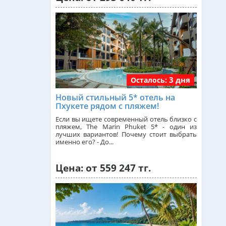
Греция из Алматы
Сейшелы из Алматы
3 дня
Осталось:
Доминикана из Алматы
Новый стильный 5* отель на
Пхукете рядом с пляжем!
Франция из Алматы
Если вы ищете современный отель близко с
пляжем, The Marin Phuket 5* - один из
лучших вариантов! Почему стоит выбрать
именно его? - До...
Болгария из Алматы
Цена: от 559 247 тг.
Финляндия из Алматы
Сингапур из Алматы