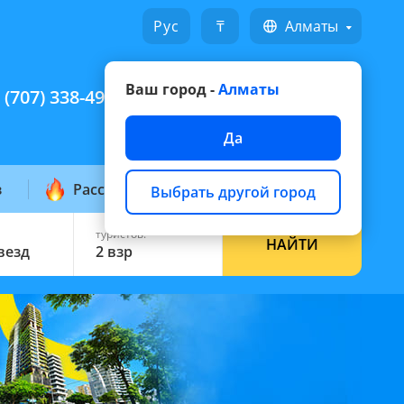
Русский
₸
Алматы
Ваш город -
Алматы
 (707) 338-49-49
Написать на WhatsApp
Да
з
Рассылка горящих
Выбрать другой город
туристов:
НАЙТИ
звезд
2 взр