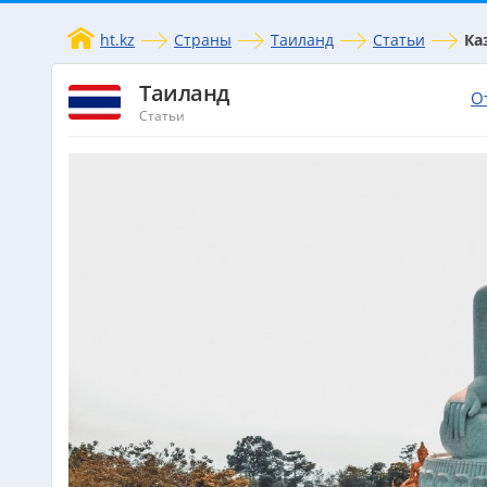
ht.kz
Страны
Таиланд
Статьи
Ка
Таиланд
О
Статьи