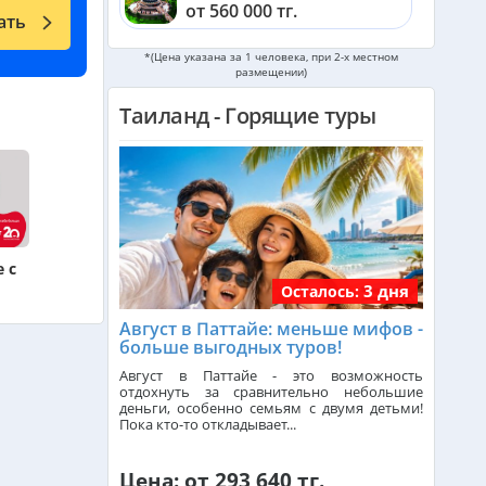
от 560 000 тг.
ать
Катар из Алматы
*(Цена указана за 1 человека, при 2-х местном
размещении)
от 340 000 тг.
Таиланд - Горящие туры
Индонезия (Бали) из Алматы
от 740 000 тг.
Малайзия из Алматы
от 383 000 тг.
 с
3 дня
Индия (ГОА) из Алматы
Осталось:
Август в Паттайе: меньше мифов -
больше выгодных туров!
Италия из Алматы
Август в Паттайе - это возможность
отдохнуть за сравнительно небольшие
деньги, особенно семьям с двумя детьми!
Пока кто-то откладывает...
Чехия из Алматы
Цена: от 293 640 тг.