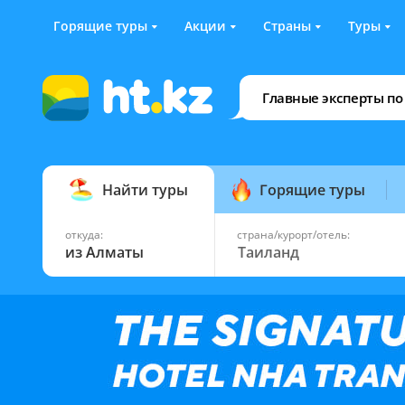
Горящие туры
Акции
Страны
Туры
Главные эксперты по
Найти туры
Горящие туры
откуда:
страна/курорт/отель:
из Алматы