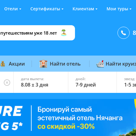
Отели
Сертификаты
Клиентам
Мои туры
8
 путешествиям уже 18 лет
Акции
Найти отель
Найти круи
дата вылета:
дней:
звезд:
8.08 ± 3 дня
7-9 дней
1-5 