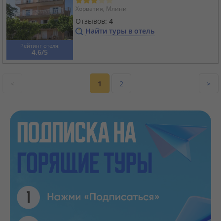
Хорватия, Млини
Отзывов:
4
Найти туры в отель
Рейтинг отеля:
4.6/5
<
1
2
>