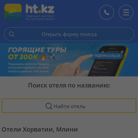
Контакты
Перекл
меню
Открыть форму поиска
Поиск отеля по названию:
Найти отель
Отели Хорватии, Млини