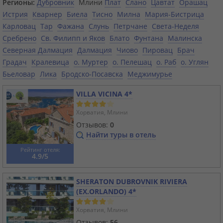
Регионы:
Дубровник
Млини
Плат
Слано
Цавтат
Орашац
Истрия
Кварнер
Биела
Тисно
Милна
Мария-Бистрица
Карловац
Тар
Фажана
Слунь
Петрчане
Света-Неделя
Сребрено
Св. Филипп и Яков
Блато
Фунтана
Малинска
Северная Далмация
Далмация
Чиово
Пировац
Брач
Градач
Кралевица
о. Муртер
о. Пелешац
о. Раб
о. Углян
Бьеловар
Лика
Бродско-Посавска
Меджимурье
VILLA VICINA 4*
Хорватия, Млини
Отзывов:
0
Найти туры в отель
Рейтинг отеля:
4.9/5
SHERATON DUBROVNIK RIVIERA
(EX.ORLANDO) 4*
Хорватия, Млини
Отзывов:
56