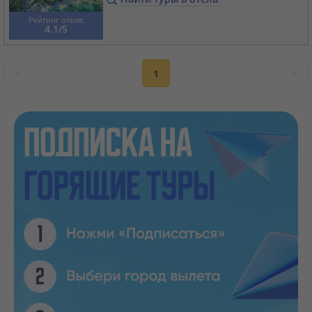
Рейтинг отеля:
4.1/5
<
1
>