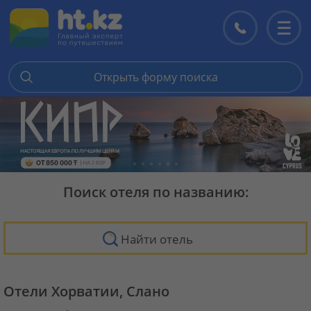
Контакты
Перекл
меню
Открыть форму поиска
Поиск отеля по названию:
Найти отель
Отели Хорватии, Слано