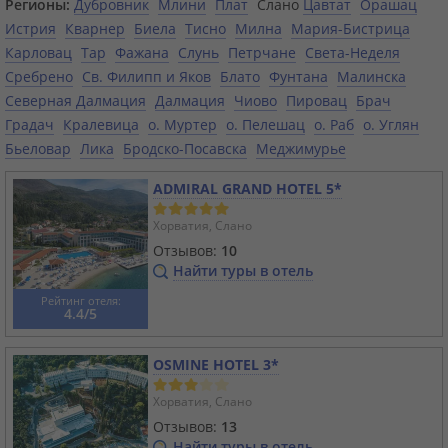
Регионы:
Дубровник
Млини
Плат
Слано
Цавтат
Орашац
Истрия
Кварнер
Биела
Тисно
Милна
Мария-Бистрица
Карловац
Тар
Фажана
Слунь
Петрчане
Света-Неделя
Сребрено
Св. Филипп и Яков
Блато
Фунтана
Малинска
Северная Далмация
Далмация
Чиово
Пировац
Брач
Градач
Кралевица
о. Муртер
о. Пелешац
о. Раб
о. Углян
Бьеловар
Лика
Бродско-Посавска
Меджимурье
ADMIRAL GRAND HOTEL 5*
Хорватия, Слано
Отзывов:
10
Найти туры в отель
Рейтинг отеля:
4.4/5
OSMINЕ HOTEL 3*
Хорватия, Слано
Отзывов:
13
Найти туры в отель