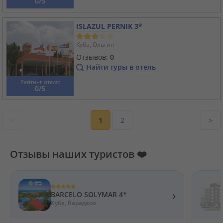
0/5
ISLAZUL PERNIK 3*
Куба, Ольгин
Отзывов:
0
Найти туры в отель
Рейтинг отеля:
0/5
<
1
2
>
Отзывы наших туристов ❤️
›
BARCELO SOLYMAR 4*
Куба, Варадеро