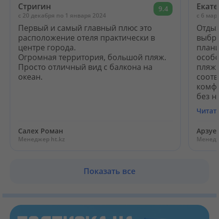
Стригин
Екат
9.4
c 20 декабря по 1 января 2024
c 6 мар
Первый и самый главный плюс это
Отдых
расположение отеля практически в
выбра
центре города.
плани
Огромная территория, большой пляж.
особо
Просто отличный вид с балкона на
пляжн
океан.
соотв
комфо
без на
Читат
Салех Роман
Арзуе
Менеджер ht.kz
Менедж
Показать все