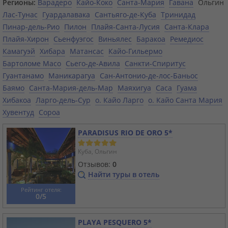
Регионы:
Варадеро
Кайо-Коко
Санта-Мария
Гавана
Ольгин
Лас-Тунас
Гуардалавака
Сантьяго-де-Куба
Тринидад
Пинар-дель-Рио
Пилон
Плайя-Санта-Лусия
Санта-Клара
Плайя-Хирон
Сьенфуэгос
Виньялес
Баракоа
Ремедиос
Камагуэй
Хибара
Матансас
Кайо-Гильермо
Бартоломе Масо
Сьего-де-Авила
Санкти-Спиритус
Гуантанамо
Маникарагуа
Сан-Антонио-де-лос-Баньос
Баямо
Санта-Мария-дель-Мар
Маяхигуа
Саса
Гуама
Хибакоа
Ларго-дель-Сур
о. Кайо Ларго
о. Кайо Санта Мария
Хувентуд
Сороа
PARADISUS RIO DE ORO 5*
Куба, Ольгин
Отзывов:
0
Найти туры в отель
Рейтинг отеля:
0/5
PLAYA PESQUERO 5*