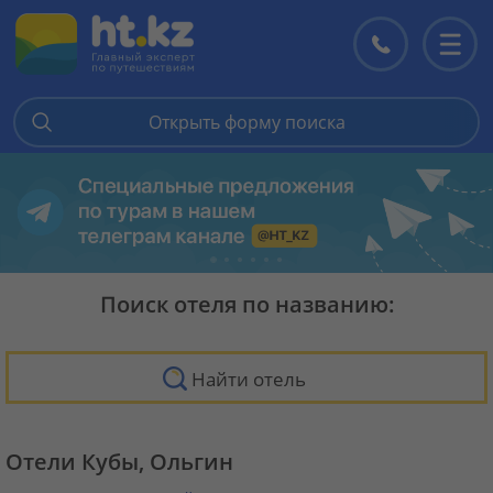
Контакты
Перекл
меню
Открыть форму поиска
Поиск отеля по названию:
Найти отель
Отели Кубы, Ольгин