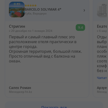
›
BARCELO SOLYMAR 4*
Куба, Варадеро
Стригин
Екат
9.4
c 20 декабря по 1 января 2024
c 6 мар
Первый и самый главный плюс это
Отдых
расположение отеля практически в
выбра
центре города.
плани
Огромная территория, большой пляж.
особо
Просто отличный вид с балкона на
пляжн
океан.
соотв
комфо
без на
Читат
Салех Роман
Арзуе
Менеджер ht.kz
Менедж
Показать все