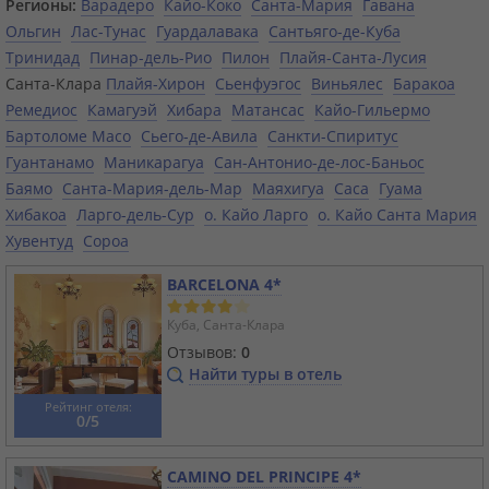
Регионы:
Варадеро
Кайо-Коко
Санта-Мария
Гавана
Ольгин
Лас-Тунас
Гуардалавака
Сантьяго-де-Куба
Тринидад
Пинар-дель-Рио
Пилон
Плайя-Санта-Лусия
Санта-Клара
Плайя-Хирон
Сьенфуэгос
Виньялес
Баракоа
Ремедиос
Камагуэй
Хибара
Матансас
Кайо-Гильермо
Бартоломе Масо
Сьего-де-Авила
Санкти-Спиритус
Гуантанамо
Маникарагуа
Сан-Антонио-де-лос-Баньос
Баямо
Санта-Мария-дель-Мар
Маяхигуа
Саса
Гуама
Хибакоа
Ларго-дель-Сур
о. Кайо Ларго
о. Кайо Санта Мария
Хувентуд
Сороа
BARCELONA 4*
Куба, Санта-Клара
Отзывов:
0
Найти туры в отель
Рейтинг отеля:
0/5
CAMINO DEL PRINCIPE 4*