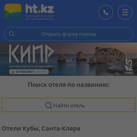
Контакты
Перекл
меню
Открыть форму поиска
Поиск отеля по названию:
Найти отель
Отели Кубы, Санта-Клара