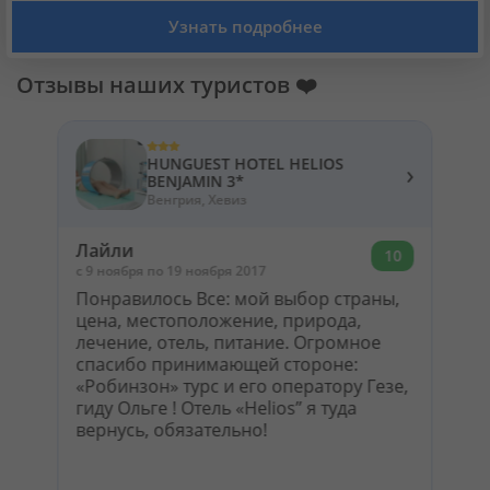
Кабинет туриста
Узнать подробнее
Отзывы наших туристов ❤️
Валюта:
KZT
USD
EUR
HUNGUEST HOTEL HELIOS
Язык:
Русский
Қазақша
›
BENJAMIN 3*
Венгрия, Хевиз
Установи наше мобильное приложение
Лайли
10
c 9 ноября по 19 ноября 2017
Загрузить приложение из App Store
Понравилось Все: мой выбор страны,
цена, местоположение, природа,
лечение, отель, питание. Огромное
Загрузить приложение из Google Play
спасибо принимающей стороне:
«Робинзон» турс и его оператору Гезе,
гиду Ольге ! Отель «Helios” я туда
вернусь, обязательно!