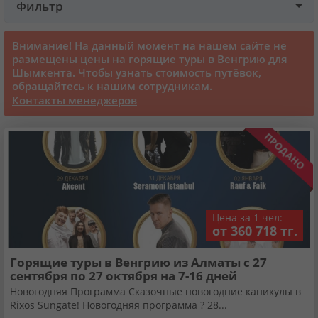
Фильтр
Круизы
Внимание! На данный момент на нашем сайте не
размещены цены на горящие туры в Венгрию для
Шымкента. Чтобы узнать стоимость путёвок,
Cтатьи
обращайтесь к нашим сотрудникам.
Контакты менеджеров
70101 отзыв наших туристов
Сертификаты
О нас
Цена за 1 чел:
от 360 718 тг.
Для бизнеса
Горящие туры в Венгрию из Алматы с 27
сентября по 27 октября на 7-16 дней
Контакты
Новогодняя Программа Сказочные новогодние каникулы в
Rixos Sungate! Новогодняя программа ? 28...