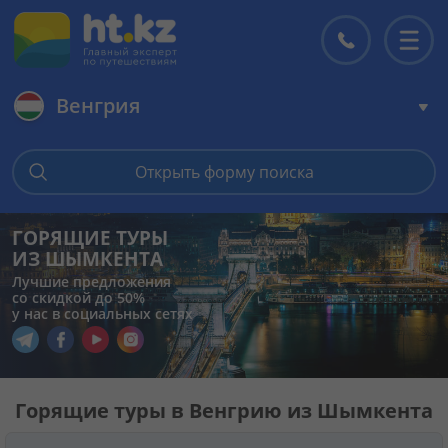
Венгрия
Главная
Открыть форму поиска
Горящие туры
ГОРЯЩИЕ ТУРЫ
ИЗ ШЫМКЕНТА
Цены на туры
Лучшие предложения
со скидкой до 50%
у нас в социальных сетях
Страны
Перейти в наш Telegram
Перейти в наш Facebook
Перейти в наш YouTube
Перейти в наш Instagram
Туры
Горящие туры в Венгрию из Шымкента
Отели