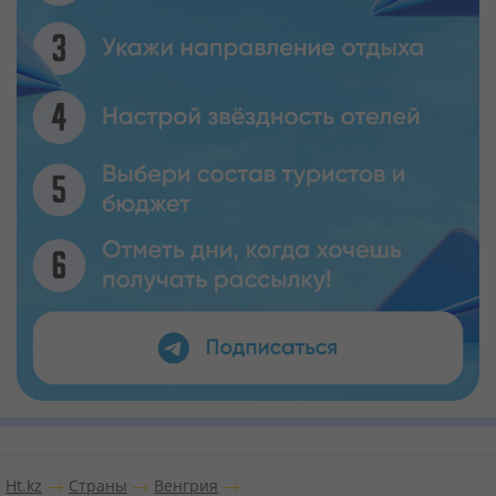
Ht.kz
Страны
Венгрия