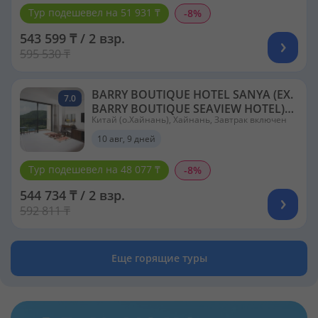
Тур подешевел на 51 931 ₸
-8%
543 599 ₸ / 2 взр.
595 530 ₸
BARRY BOUTIQUE HOTEL SANYA (EX.
7.0
BARRY BOUTIQUE SEAVIEW HOTEL)
Китай (о.Хайнань), Хайнань, Завтрак включен
5*
10 авг, 9 дней
Тур подешевел на 48 077 ₸
-8%
544 734 ₸ / 2 взр.
592 811 ₸
Еще горящие туры