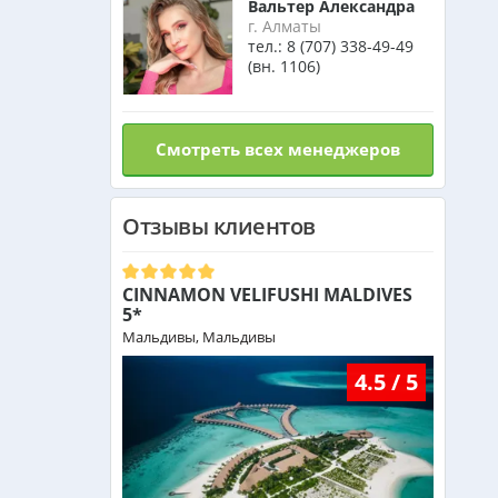
Вальтер Александра
Израиль из Алматы
г. Алматы
тел.:
8 (707) 338-49-49
(вн. 1106)
Азербайджан из Алматы
Смотреть всех менеджеров
Маврикий из Алматы
Отзывы клиентов
Оман из Алматы
CINNAMON VELIFUSHI MALDIVES
5*
Мальдивы, Мальдивы
4.5 / 5