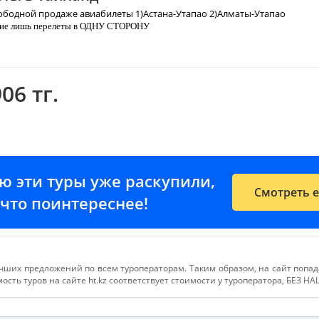
ободной продаже авиабилеты 1)Астана-Утапао 2)Алматы-Утапао
чие лишь перелеты в ОДНУ СТОРОНУ
ничено!
06 тг.
ажа авиабилетов OW :
пао
на вылеты 8 и 11 апреля
- 195 $
ао
на вылет 9 апреля -
195 $
ию эти туры уже раскупили,
Смотреть 
е-что поинтереснее!
чших предложений по всем туроператорам. Таким образом, на сайт попа
сть туров на сайте ht.kz соответствует стоимости у туроператора, БЕЗ Н