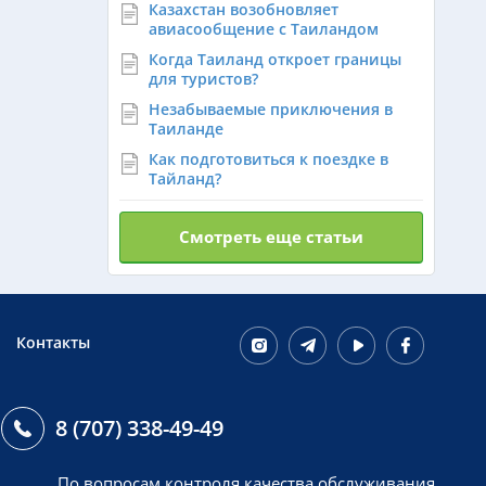
Казахстан возобновляет
авиасообщение с Таиландом
Когда Таиланд откроет границы
для туристов?
Незабываемые приключения в
Таиланде
Как подготовиться к поездке в
Тайланд?
Смотреть еще статьи
Контакты
8 (707) 338-49-49
По вопросам контроля качества обслуживания