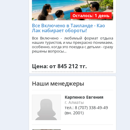
1 день
Осталось:
Франция из Алматы
Все Включено в Таиланде - Као
Лак набирает обороты!
Болгария из Алматы
Все Включено - любимый формат отдыха
наших туристов, и мы прекрасно понимаем,
особенно, когда это поездка с детьми - сразу
решены вопросы...
Финляндия из Алматы
Цена: от 845 212 тг.
Сингапур из Алматы
Наши менеджеры
Танзания из Алматы
Карпенко Евгения
г. Алматы
тел.:
8 (707) 338-49-49
(вн. 2001)
Венгрия из Алматы