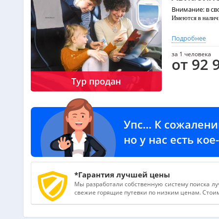
Внимание: в св
Имеются в нали
Подробнее
количество огра
за 1 человека
от 92 9
Свободная прод
Тур продан
Алматы - У-Та
Астана - У-Тап
Упс... К сожален
но у нас есть ко
*Гарантия лучшей цены
Мы разработали собственную систему поиска лу
свежие горящие путевки по низким ценам. Стоимо