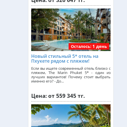
Цена: от 320 647 тг.
Малайзия из Алматы
от 384 000 тг.
Индия (ГОА) из Алматы
1 день
Осталось:
Италия из Алматы
Новый стильный 5* отель на
Пхукете рядом с пляжем!
Чехия из Алматы
Если вы ищете современный отель близко с
пляжем, The Marin Phuket 5* - один из
лучших вариантов! Почему стоит выбрать
именно его? - До...
Греция из Алматы
Цена: от 559 345 тг.
Сейшелы из Алматы
Доминикана из Алматы