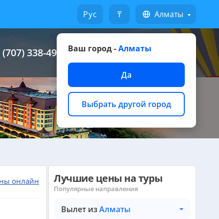
Русский
₸
Алматы
Ваш город -
Алматы
 (707) 338-49-49
Написать на WhatsApp
Да
Выбрать другой город
Лучшие цены на туры
ны онлайн
Популярные направления
Вылет из
Алматы