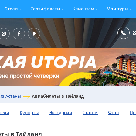
Отели
Сертификаты
Клиентам
Мои туры
8
из Астаны
Авиабилеты в Тайланд
тели
Курорты
Экскурсии
Статьи
Фото
Це
ты в Тайланд