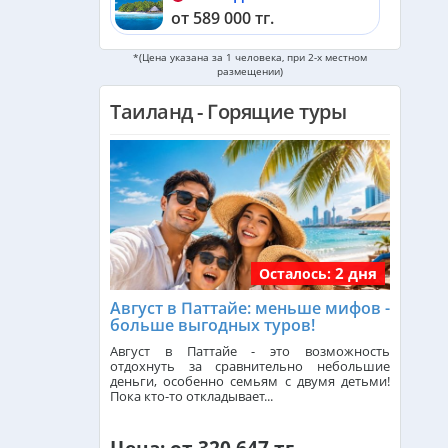
от 589 000 тг.
*(Цена указана за 1 человека, при 2-х местном
Черногория из Алматы
размещении)
от 533 000 тг.
Таиланд - Горящие туры
ОАЭ из Алматы
от 253 000 тг.
Кипр из Алматы
от 342 000 тг.
Шри-Ланка из Алматы
2 дня
Осталось:
от 562 000 тг.
Август в Паттайе: меньше мифов -
больше выгодных туров!
Катар из Алматы
Август в Паттайе - это возможность
от 377 000 тг.
отдохнуть за сравнительно небольшие
деньги, особенно семьям с двумя детьми!
Пока кто-то откладывает...
Индонезия (Бали) из Алматы
от 742 000 тг.