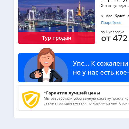
Хотите увидеть
У вас будет 
прогуляться п
Подробнее
впечатляющих 
за 1 человека
от 472
Программа тур
Тур продан
этом городе.
посещению инт
экскурсионных
Дата начала п
Упс... К сожален
но у нас есть ко
Hotel 2* - от 
Hotel 3* - от 48
Hotel 4* - 628 0
Услуги включ
*Гарантия лучшей цены
Мы разработали собственную систему поиска лу
- Обзорная экс
свежие горящие путевки по низким ценам. Стоимо
- Вечерняя экс
- Медицинское