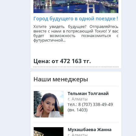
Город будущего в одной поездке !
Доминикана из Алматы
Хотите увидеть будущее? Отправляйтесь
вместе с нами в потрясающий Токио! У вас
будет возможность познакомиться с
Франция из Алматы
футуристичной...
Болгария из Алматы
Цена: от 472 163 тг.
Наши менеджеры
Финляндия из Алматы
Тельман Толганай
г. Алматы
Сингапур из Алматы
тел.:
8 (707) 338-49-49
(вн. 1403)
Танзания из Алматы
Мухашбаева Жанна
г. Алматы