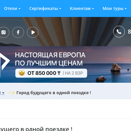
Отели
Сертификаты
Клиентам
Мои туры
8
ы
Город будущего в одной поездке !
дущего в одной поездке !