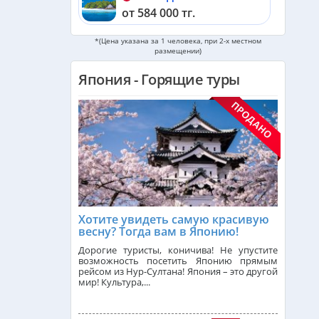
от 584 000 тг.
*(Цена указана за 1 человека, при 2-х местном
Черногория из Алматы
размещении)
от 510 000 тг.
Япония - Горящие туры
ОАЭ из Алматы
от 254 000 тг.
Кипр из Алматы
от 342 000 тг.
Шри-Ланка из Алматы
от 563 000 тг.
Хотите увидеть самую красивую
весну? Тогда вам в Японию!
Катар из Алматы
Дорогие туристы, коничива! Не упустите
от 325 000 тг.
возможность посетить Японию прямым
рейсом из Нур-Султана! Япония – это другой
мир! Культура,...
Индонезия (Бали) из Алматы
от 743 000 тг.