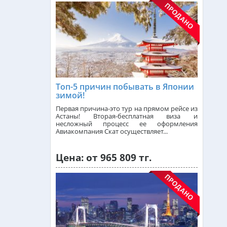
Малайзия из Алматы
от 367 000 тг.
Азербайджан из Алматы
от 459 000 тг.
Индия (ГОА) из Алматы
Топ-5 причин побывать в Японии
зимой!
Первая причина-это тур на прямом рейсе из
Астаны! Вторая-бесплатная виза и
Италия из Алматы
несложный процесс ее оформления
Авиакомпания Скат осуществляет...
Чехия из Алматы
Цена: от 965 809 тг.
Греция из Алматы
Сейшелы из Алматы