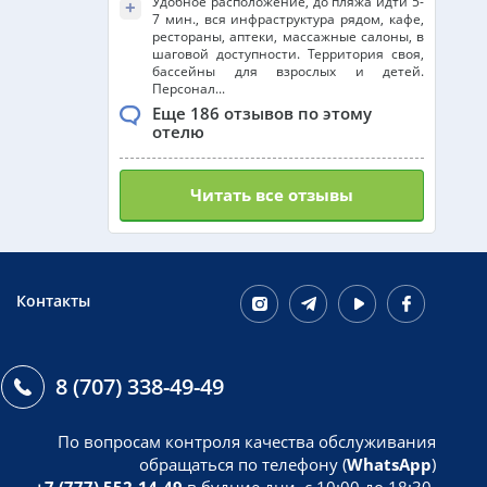
Удобное расположение, до пляжа идти 5-
+
7 мин., вся инфраструктура рядом, кафе,
рестораны, аптеки, массажные салоны, в
шаговой доступности. Территория своя,
бассейны для взрослых и детей.
Персонал...
Еще 186 отзывов по этому
отелю
Читать все отзывы
Контакты
8 (707) 338-49-49
По вопросам контроля качества обслуживания
обращаться по телефону (
WhatsApp
)