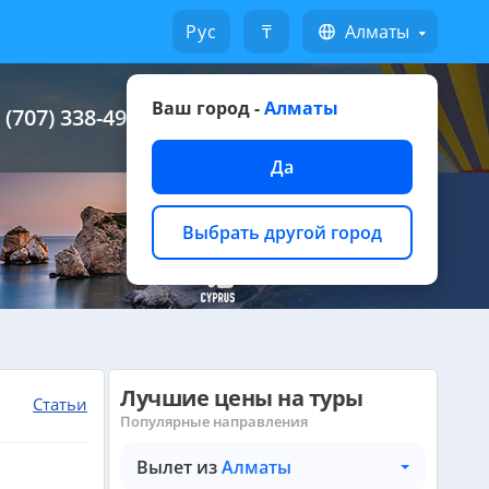
Русский
₸
Алматы
Ваш город -
Алматы
 (707) 338-49-49
Написать на WhatsApp
Да
Выбрать другой город
Лучшие цены на туры
Статьи
Популярные направления
Вылет из
Алматы