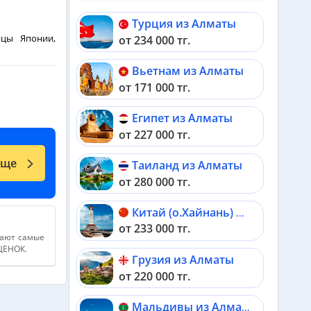
Турция из Алматы
ицы Японии,
от 234 000 тг.
го из самых
Вьетнам из Алматы
от 171 000 тг.
одных дней в
столицы или
олнительных
Египет из Алматы
от 227 000 тг.
еще
Таиланд из Алматы
ии
от 280 000 тг.
ии
Китай (о.Хайнань) из Алматы
от 233 000 тг.
дают самые
АЦЕНОК.
Грузия из Алматы
от 220 000 тг.
Мальдивы из Алматы