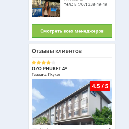
тел.:
8 (707) 338-49-49
Венгрия из Алматы
Израиль из Алматы
Смотреть всех менеджеров
Маврикий из Алматы
Отзывы клиентов
Оман из Алматы
OZO PHUKET 4*
Таиланд, Пхукет
4.5 / 5