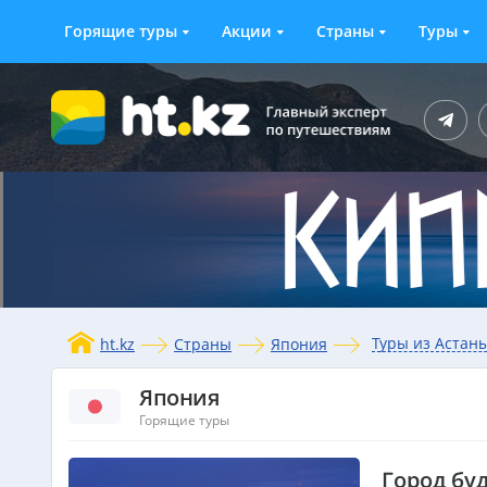
Горящие туры
Акции
Страны
Туры
Туры из Астан
ht.kz
Страны
Япония
Япония
Горящие туры
Город бу