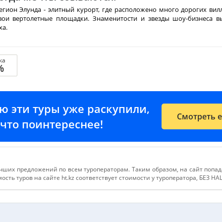
регион Элунда - элитный курорт, где расположено много дорогих вил
ои вертолетные площадки. Знаменитости и звезды шоу-бизнеса в
ха.
сь очень живописная – красивый залив с разбросанными по нему
ичительная особенность - это изумительная бирюзовая вода, кажется, 
в бассейне.
ка
ртов: обязательно к посещению - остров Спиналонга. Погуглите, это
%
ию эти туры уже раскупили,
Смотреть 
е-что поинтереснее!
чших предложений по всем туроператорам. Таким образом, на сайт попа
сть туров на сайте ht.kz соответствует стоимости у туроператора, БЕЗ Н