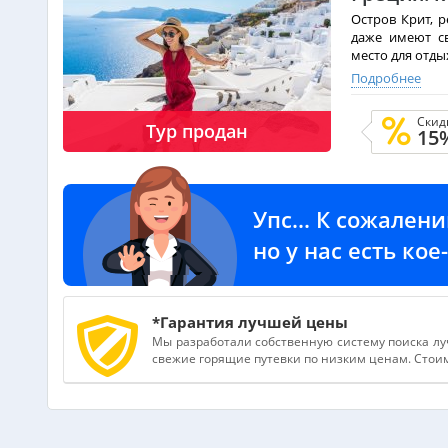
Остров Крит, 
даже имеют св
место для отды
Местность зде
Подробнее
островами. Отл
подкрасил как 
Скид
Совет от экспе
Тур продан
15
увидеть!
Упс... К сожален
но у нас есть ко
*Гарантия лучшей цены
Мы разработали собственную систему поиска лу
свежие горящие путевки по низким ценам. Стоимо