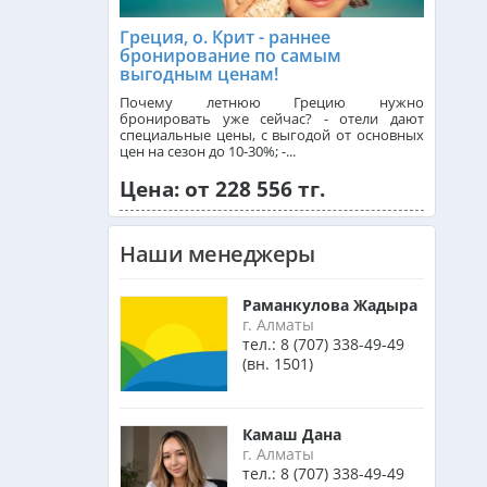
Греция, о. Крит - раннее
бронирование по самым
Франция из Алматы
выгодным ценам!
Почему летнюю Грецию нужно
бронировать уже сейчас? - отели дают
специальные цены, с выгодой от основных
Болгария из Алматы
цен на сезон до 10-30%; -...
Цена: от 228 556 тг.
Финляндия из Алматы
Наши менеджеры
Сингапур из Алматы
Раманкулова Жадыра
г. Алматы
тел.:
8 (707) 338-49-49
Танзания из Алматы
(вн. 1501)
Венгрия из Алматы
Камаш Дана
г. Алматы
тел.:
8 (707) 338-49-49