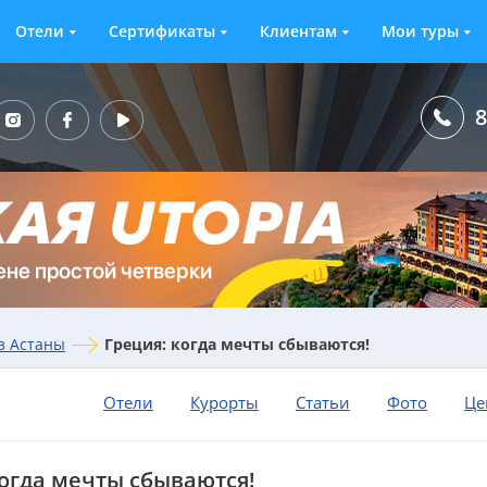
Отели
Сертификаты
Клиентам
Мои туры
8
з Астаны
Греция: когда мечты сбываются!
Отели
Курорты
Статьи
Фото
Це
когда мечты сбываются!