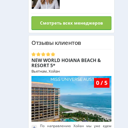
Израиль из Алматы
Смотреть всех менеджеров
Азербайджан из Алматы
Отзывы клиентов
Маврикий из Алматы
NEW WORLD HOIANA BEACH &
Оман из Алматы
RESORT 5*
Вьетнам, Хойан
0 / 5
По направлению Хойан мы уже едем
+