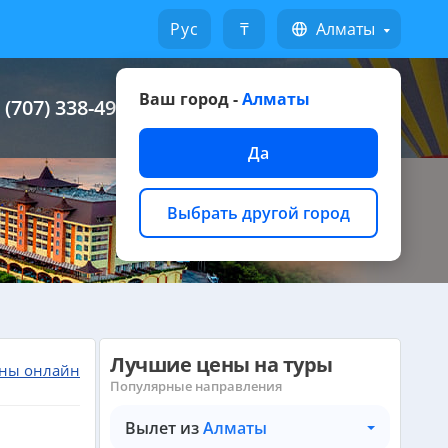
Русский
₸
Алматы
Ваш город -
Алматы
 (707) 338-49-49
Написать на WhatsApp
Да
Выбрать другой город
Лучшие цены на туры
ны онлайн
Популярные направления
Вылет из
Алматы