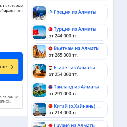
л, некоторые
ыбирают это
Греция из Алматы
 небольшими
что ее кто-то
Турция из Алматы
от 244 000 тг.
 место нужно
Вьетнам из Алматы
от 265 000 тг.
еще
Египет из Алматы
от 254 000 тг.
Таиланд из Алматы
от 291 000 тг.
дают самые
АЦЕНОК.
Китай (о.Хайнань) из Алматы
от 214 000 тг.
Грузия из Алматы