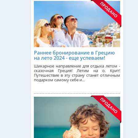
Индонезия (Бали) из Алматы
от 739 000 тг.
Малайзия из Алматы
от 383 000 тг.
Индия (ГОА) из Алматы
Раннее бронирование в Грецию
на лето 2024 - еще успеваем!
Шикарное направление для отдыха летом -
сказочная Греция! Летим на о. Крит!
Италия из Алматы
Путешествие в эту страну станет отличным
подарком самому себе и...
Чехия из Алматы
Сейшелы из Алматы
Доминикана из Алматы