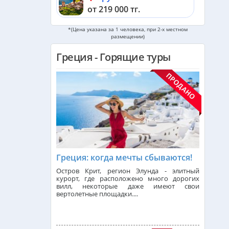
от 219 000 тг.
*(Цена указана за 1 человека, при 2-х местном
Мальдивы из Алматы
размещении)
от 581 000 тг.
Греция - Горящие туры
Черногория из Алматы
от 508 000 тг.
ОАЭ из Алматы
от 252 000 тг.
Кипр из Алматы
от 341 000 тг.
Греция: когда мечты сбываются!
Остров Крит, регион Элунда - элитный
Шри-Ланка из Алматы
курорт, где расположено много дорогих
от 560 000 тг.
вилл, некоторые даже имеют свои
вертолетные площадки....
Катар из Алматы
от 339 000 тг.