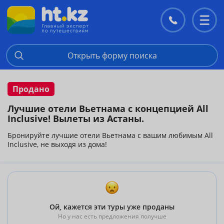
Контакты
Перекл
меню
Открыть форму поиска
Продано
Лучшие отели Вьетнама с концепцией All
Inclusive! Вылеты из Астаны.
Бронируйте лучшие отели Вьетнама с вашим любимым All
Inclusive, не выходя из дома!
Ой, кажется эти туры уже проданы
Но у нас есть предложения получше