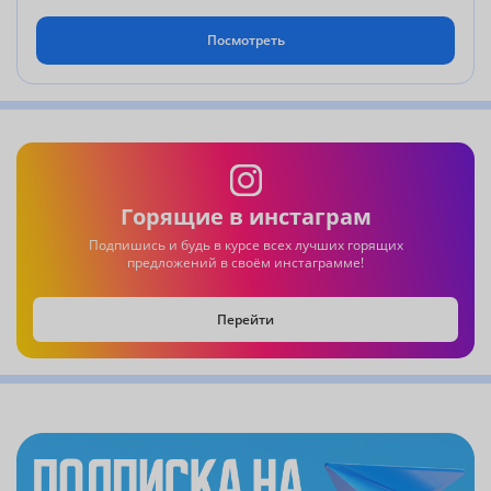
Паттайи Ambassador Hotel (Ocean Wing) 4*
ВНИМАНИЕ!
Посмотреть
Стоимость внутреннего авиаперелета Бангкок-Денпасар-Бангкок
оплачивается дополнительно от 500$.
Стоимость визы не включена в тур, оплачивается дополнительно 65$
Горящие в инстаграм
Подпишись и будь в курсе всех лучших горящих
предложений в своём инстаграмме!
Перейти