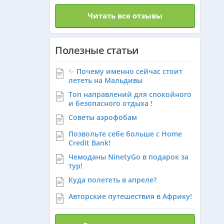
Читать все отзывы
Франция из Алматы
Полезные статьи
Болгария из Алматы
✨ Почему именно сейчас стоит
лететь на Мальдивы
Топ направлений для спокойного
Финляндия из Алматы
и безопасного отдыха !
Советы аэрофобам
Сингапур из Алматы
Позвольте себе больше с Home
Credit Bank!
Чемоданы NinetyGo в подарок за
Танзания из Алматы
тур!
Куда полететь в апреле?
Авторские путешествия в Африку!
Венгрия из Алматы