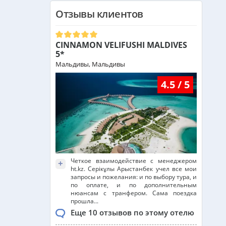
Отзывы клиентов
Малайзия из Алматы
от 383 000 тг.
CINNAMON VELIFUSHI MALDIVES
Индия (ГОА) из Алматы
5*
Мальдивы, Мальдивы
4.5 / 5
Италия из Алматы
Чехия из Алматы
Греция из Алматы
Четкое взаимодействие с менеджером
+
ht.kz. Серікұлы Арыстанбек учел все мои
запросы и пожелания: и по выбору тура, и
по оплате, и по дополнительным
Сейшелы из Алматы
нюансам с транфером. Сама поездка
прошла...
Еще 10 отзывов по этому отелю
Доминикана из Алматы