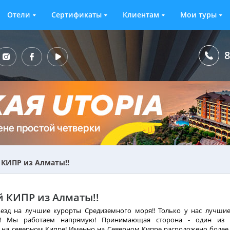
Отели
Сертификаты
Клиентам
Мои туры
8
КИПР из Алматы!!
 КИПР из Алматы!!
езд на лучшие курорты Средиземного моря!! Только у нас лучшие
!! Мы работаем напрямую! Принимающая сторона - один из 
 на северном Кипре! Именно на Северном Кипре расположено боле