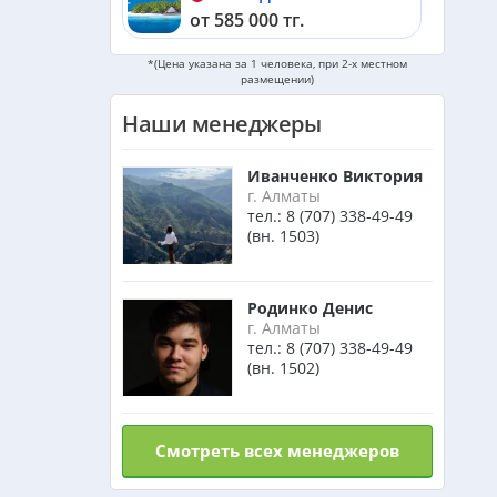
от 585 000 тг.
*(Цена указана за 1 человека, при 2-х местном
Черногория из Алматы
размещении)
от 533 000 тг.
Наши менеджеры
ОАЭ из Алматы
от 253 000 тг.
Иванченко Виктория
г. Алматы
тел.:
8 (707) 338-49-49
Кипр из Алматы
(вн. 1503)
от 341 000 тг.
Шри-Ланка из Алматы
Родинко Денис
от 560 000 тг.
г. Алматы
тел.:
8 (707) 338-49-49
(вн. 1502)
Катар из Алматы
от 309 000 тг.
Индонезия (Бали) из Алматы
Смотреть всех менеджеров
от 740 000 тг.