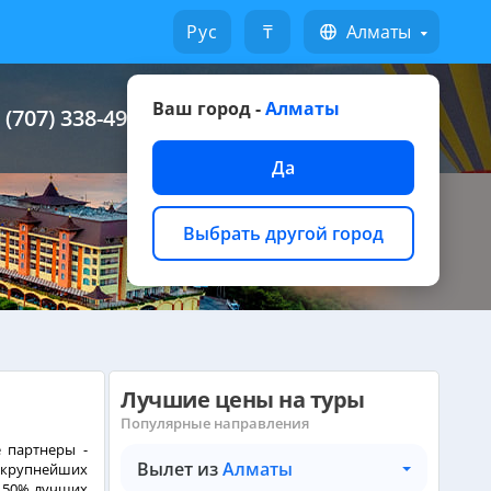
Русский
₸
Алматы
Ваш город -
Алматы
 (707) 338-49-49
Написать на WhatsApp
Да
Выбрать другой город
Лучшие цены на туры
Популярные направления
 партнеры -
Вылет из
Алматы
крупнейших
е 50% лучших