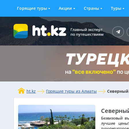
Горящие туры
Акции
Страны
Туры
ht.kz
Горящие туры из Алматы
Северный 
Северный
Безвизовый въ
лучшие цены
туроператоров