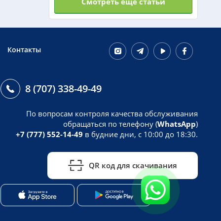
Смотреть еще статьи
Израиль из Алматы
Азербайджан из Алматы
Контакты
Маврикий из Алматы
8 (707) 338-49-49
Оман из Алматы
По вопросам контроля качества обслуживания
обращаться по телефону (
WhatsApp
)
+7 (777) 552-14-49
в будние дни, с 10:00 до 18:30.
QR код для скачивания