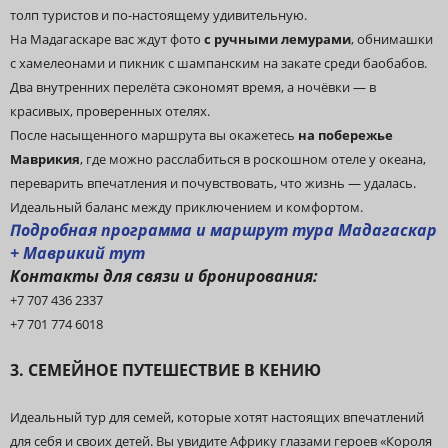
толп туристов и по-настоящему удивительную.
На Мадагаскаре вас ждут фото
с ручными лемурами
, обнимашки
с хамелеонами и пикник с шампанским на закате среди баобабов.
Два внутренних перелёта сэкономят время, а ночёвки — в
красивых, проверенных отелях.
После насыщенного маршрута вы окажетесь
на побережье
Маврикия
, где можно расслабиться в роскошном отеле у океана,
переварить впечатления и почувствовать, что жизнь — удалась.
Идеальный баланс между приключением и комфортом.
Подробная программа и маршрут тура
Мадагаскар
+ Маврикий тут
Контакты для связи и бронирования:
+7 707 436 2337
+7 701 774 6018
3. СЕМЕЙНОЕ ПУТЕШЕСТВИЕ В КЕНИЮ
Идеальный тур для семей, которые хотят настоящих впечатлений
для себя и своих детей. Вы увидите Африку глазами героев «Короля