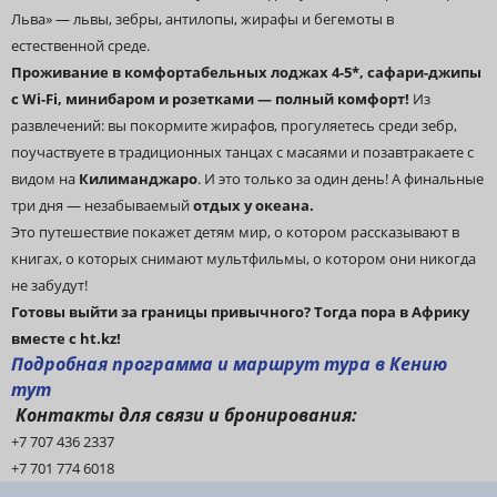
Льва» — львы, зебры, антилопы, жирафы и бегемоты в
естественной среде.
Проживание в комфортабельных лоджах 4-5*, сафари-джипы
с Wi-Fi, минибаром и розетками — полный комфорт!
Из
развлечений: вы покормите жирафов, прогуляетесь среди зебр,
поучаствуете в традиционных танцах с масаями и позавтракаете с
видом на
Килиманджаро
. И это только за один день! А ф
инальные
три дня — незабываемый
отдых у океана.
Это путешествие покажет детям мир, о котором рассказывают в
книгах, о которых снимают мультфильмы, о котором они никогда
не забудут!
Готовы выйти за границы привычного? Тогда пора в Африку
вместе с ht.kz!
Подробная программа и маршрут тура в Кению
тут
Контакты для связи и бронирования:
+7 707 436 2337
+7 701 774 6018