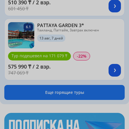
510 390 ₸ / 2 взр.
601 450 ₸
PATTAYA GARDEN 3*
6.1
Таиланд, Паттайя, Завтрак включен
13 авг, 7 дней
Тур подешевел на 171 079 ₸
-22%
575 990 ₸ / 2 взр.
747 069 ₸
Еще горящие туры