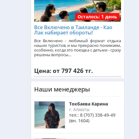
1 день
Осталось:
Франция из Алматы
Все Включено в Таиланде - Као
Лак набирает обороты!
Болгария из Алматы
Все Включено - любимый формат отдыха
наших туристов, и мы прекрасно понимаем,
особенно, когда это поездка с детьми - сразу
решены вопросы...
Финляндия из Алматы
Цена: от 797 426 тг.
Сингапур из Алматы
Наши менеджеры
Танзания из Алматы
Токбаева Карина
г. Алматы
тел.:
8 (707) 338-49-49
(вн. 1604)
Венгрия из Алматы