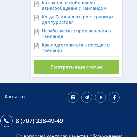
Казахстан возобновляет
авиасообщение с Таиландом
Когда Таиланд откроет границы
для туристов?
Незабываемые приключения в
Таиланде
Как подготовиться к поездке в
Тайланд?
Смотреть еще статьи
Контакты
8 (707) 338-49-49
По вопросам контроля качества обслуживания