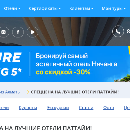
Отели
Сертификаты
Клиентам
Мои туры
8
из Алматы
СПЕЦЦЕНА НА ЛУЧШИЕ ОТЕЛИ ПАТТАЙИ!
тели
Курорты
Экскурсии
Статьи
Фото
Це
А НА ЛУЧШИЕ ОТЕЛИ ПАТТАЙИ!