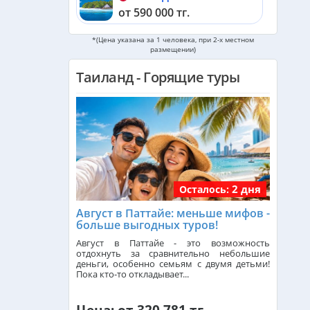
от 590 000 тг.
*(Цена указана за 1 человека, при 2-х местном
Черногория из Алматы
размещении)
от 533 000 тг.
Таиланд - Горящие туры
ОАЭ из Алматы
от 254 000 тг.
Кипр из Алматы
от 342 000 тг.
Шри-Ланка из Алматы
2 дня
Осталось:
от 562 000 тг.
Август в Паттайе: меньше мифов -
больше выгодных туров!
Катар из Алматы
Август в Паттайе - это возможность
от 335 000 тг.
отдохнуть за сравнительно небольшие
деньги, особенно семьям с двумя детьми!
Пока кто-то откладывает...
Индонезия (Бали) из Алматы
от 742 000 тг.