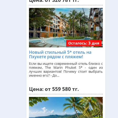
Цена: от 320 781 тг.
Малайзия из Алматы
от 385 000 тг.
Индия (ГОА) из Алматы
3 дня
Осталось:
Италия из Алматы
Новый стильный 5* отель на
Пхукете рядом с пляжем!
Чехия из Алматы
Если вы ищете современный отель близко с
пляжем, The Marin Phuket 5* - один из
лучших вариантов! Почему стоит выбрать
именно его? - До...
Греция из Алматы
Цена: от 559 580 тг.
Сейшелы из Алматы
Доминикана из Алматы