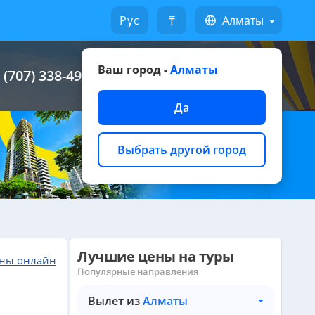
Русский
₸
Алматы
Ваш город -
Алматы
 (707) 338-49-49
Написать на WhatsApp
Да
Выбрать другой город
Лучшие цены на туры
ны онлайн
Популярные направления
Вылет из
Алматы