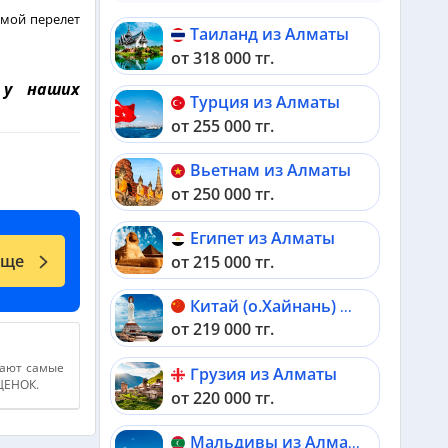
ямой перелет
Таиланд из Алматы
от 318 000 тг.
 у наших
Турция из Алматы
от 255 000 тг.
Вьетнам из Алматы
от 250 000 тг.
Египет из Алматы
еще
от 215 000 тг.
Китай (о.Хайнань) из Алматы
от 219 000 тг.
дают самые
Грузия из Алматы
АЦЕНОК.
от 220 000 тг.
Мальдивы из Алматы