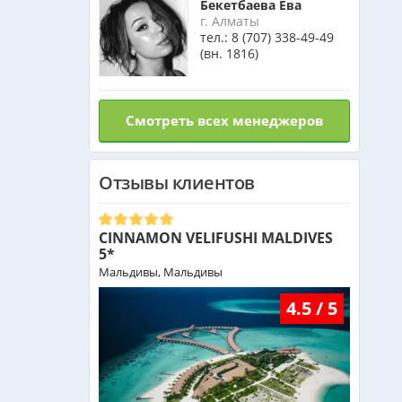
Бекетбаева Ева
Израиль из Алматы
г. Алматы
тел.:
8 (707) 338-49-49
(вн. 1816)
Азербайджан из Алматы
Смотреть всех менеджеров
Маврикий из Алматы
Отзывы клиентов
Оман из Алматы
CINNAMON VELIFUSHI MALDIVES
5*
Мальдивы, Мальдивы
4.5 / 5