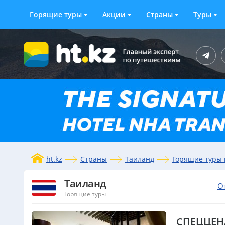
Горящие туры
Акции
Страны
Туры
ht.kz
Страны
Таиланд
Горящие туры 
Таиланд
О
Горящие туры
СПЕЦЦЕН