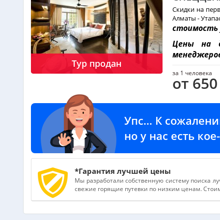
Скидки на перв
Алматы - Утапа
стоимость 
Цены на 
менеджеро
Тур продан
за 1 человека
от 650
Упс... К сожален
но у нас есть ко
*Гарантия лучшей цены
Мы разработали собственную систему поиска лу
свежие горящие путевки по низким ценам. Стоимо