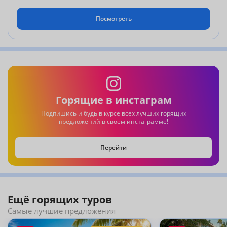
Посмотреть
8.09-22.09 ( 14ночей/15дней)
CAPE DARA 5* deluxe 1385$
JOMTIEN PALM BEACH 4* superior new wing 1260$
AMBASSADOR CITY JOMTIEN 4*deluxe ocean wing 1278$
CENTARA PATTAYA HOTEL 4* deluxe 1291$
CROWN PATTAYA 3* superior 1122$
BOTANY BEACH 3* superior room 1220$
Горящие в инстаграм
в стоимость включено:
Подпишись и будь в курсе всех лучших горящих
-а/б АЛМАТЫ-БАНГКОК-АЛМАТЫ (
*ближе к дате бронирования
предложений в своём инстаграмме!
стоимость может измениться из-за повышения тарифа на авиаперелет.
)
-гр трансфер
-проживание в отеле
Перейти
-питание ВВ
Ещё горящих туров
Самые лучшие предложения