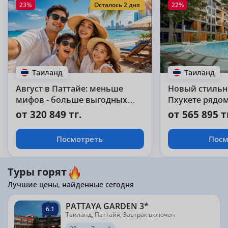
23%
Осталось 2 дня
22%
Таиланд
Таиланд
Август в Паттайе: меньше
Новый стильн
мифов - больше выгодных
Пхукете рядом
туров!
от 320 849 тг.
от 565 895 т
Посмотреть
Посм
Туры горят
Лучшие цены, найденные сегодня
PATTAYA GARDEN 3*
6.1
Таиланд, Паттайя, Завтрак включен