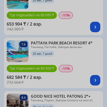
20 авг, 7 дней
Тур подешевел на 89 085 ₸
-11%
653 904 ₸ / 2 взр.
742 989 ₸
PATTAYA PARK BEACH RESORT 4*
7.6
Таиланд, Паттайя, Завтрак включен
20 авг, 7 дней
Тур подешевел на 89 920 ₸
-11%
682 584 ₸ / 2 взр.
772 504 ₸
GOOD NICE HOTEL PATONG 2*+
8.4
Таиланд, Пхукет, Завтрак (оплата на месте)
29 авг, 7 дней