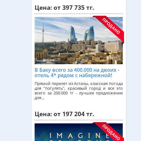
Цена: от 397 735 тг.
Индонезия (Бали) из Алматы
от 740 000 тг.
Малайзия из Алматы
от 383 000 тг.
Индия (ГОА) из Алматы
В Баку всего за 400.000 на двоих -
Италия из Алматы
отель 4* рядом с набережной!
Прямой перелет из Астаны, классная погода
для "погулять", красивый город и все это
всего за 200.000 тг - лучшее предложение
Чехия из Алматы
для...
Цена: от 197 204 тг.
Греция из Алматы
Сейшелы из Алматы