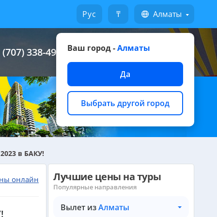
Русский
₸
Алматы
Ваш город -
Алматы
 (707) 338-49-49
Написать на WhatsApp
Да
Выбрать другой город
2023 в БАКУ!
Лучшие цены на туры
ны онлайн
Популярные направления
Вылет из
Алматы
!