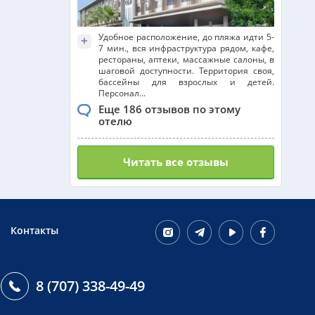
Удобное расположение, до пляжа идти 5-
+
7 мин., вся инфраструктура рядом, кафе,
рестораны, аптеки, массажные салоны, в
шаговой доступности. Территория своя,
бассейны для взрослых и детей.
Персонал...
Еще 186 отзывов по этому
отелю
Читать все отзывы
Контакты
8 (707) 338-49-49