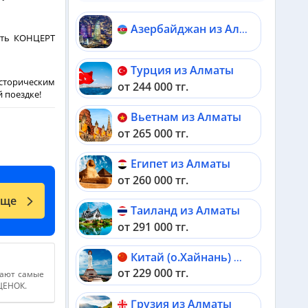
Азербайджан из Алматы
ить КОНЦЕРТ
Турция из Алматы
сторическим
от 244 000 тг.
 поездке!
Вьетнам из Алматы
от 265 000 тг.
Египет из Алматы
от 260 000 тг.
еще
Таиланд из Алматы
от 291 000 тг.
Китай (о.Хайнань) из Алматы
от 229 000 тг.
дают самые
АЦЕНОК.
Грузия из Алматы