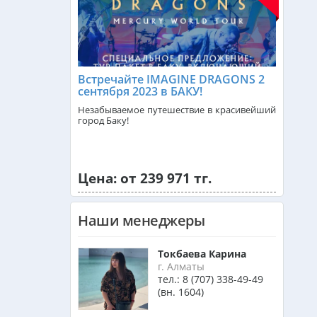
Доминикана из Алматы
Встречайте IMAGINE DRAGONS 2
Франция из Алматы
сентября 2023 в БАКУ!
Незабываемое путешествие в красивейший
город Баку!
Болгария из Алматы
Цена: от 239 971 тг.
Финляндия из Алматы
Наши менеджеры
Сингапур из Алматы
Токбаева Карина
г. Алматы
тел.:
8 (707) 338-49-49
Танзания из Алматы
(вн. 1604)