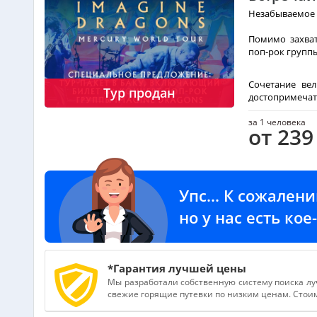
Незабываемое 
Помимо захва
поп-рок групп
Сочетание вел
Тур продан
достопримечат
за 1 человека
от 239
Упс... К сожален
но у нас есть ко
*Гарантия лучшей цены
Мы разработали собственную систему поиска лу
свежие горящие путевки по низким ценам. Стоимо