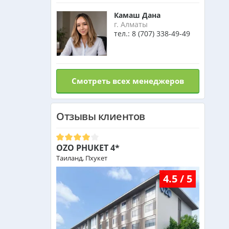
Венгрия из Алматы
Камаш Дана
г. Алматы
тел.:
8 (707) 338-49-49
Израиль из Алматы
Маврикий из Алматы
Смотреть всех менеджеров
Оман из Алматы
Отзывы клиентов
OZO PHUKET 4*
Таиланд, Пхукет
4.5 / 5