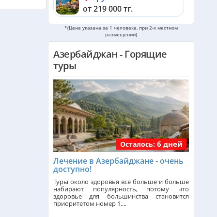
от 219 000 тг.
*(Цена указана за 1 человека, при 2-х местном
Мальдивы из Алматы
размещении)
от 581 000 тг.
Азербайджан - Горящие
туры
Черногория из Алматы
от 508 000 тг.
ОАЭ из Алматы
от 253 000 тг.
Кипр из Алматы
от 341 000 тг.
6 дней
Осталось:
Лечение в Азербайджане - очень
Шри-Ланка из Алматы
доступно!
от 560 000 тг.
Туры около здоровья все больше и больше
набирают популярность, потому что
Катар из Алматы
здоровье для большинства становится
приоритетом номер 1....
от 347 000 тг.