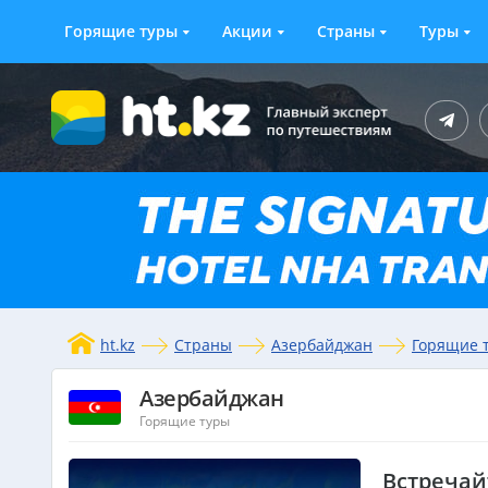
Горящие туры
Акции
Страны
Туры
ht.kz
Страны
Азербайджан
Горящие 
Азербайджан
Горящие туры
Встречай