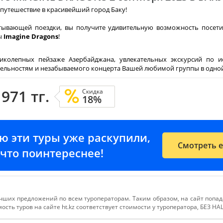
путешествие в красивейший город Баку!
тывающей поездки, вы получите удивительную возможность посет
ы
Imagine Dragons
!
иколепных пейзаже Азербайджана, увлекательных экскурсий по и
ельностям и незабываемого концерта Вашей любимой группы в одной
 971 тг.
Скидка
18%
ию эти туры уже раскупили,
Смотреть 
е-что поинтереснее!
чших предложений по всем туроператорам. Таким образом, на сайт попа
сть туров на сайте ht.kz соответствует стоимости у туроператора, БЕЗ Н