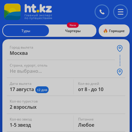
Контакты
Перекл
меню
Туры
Чартеры
Горящие
Город вылета
Москва
Страна, курорт, отель
Не выбрано...
Дата вылета
Кол-во дней
17 августа
от 8 - до 10
±2 дня
Кол-во туристов
2 взрослых
Кол-во звезд
Питание
1-5 звезд
Любое