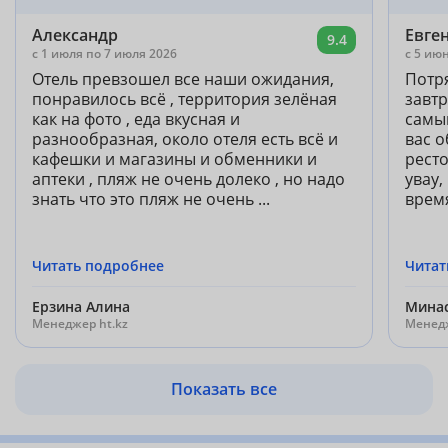
Александр
Евге
9.4
c 1 июля по 7 июля 2026
c 5 ию
Отель превзошел все наши ожидания,
Потр
понравилось всё , территория зелёная
завт
как на фото , еда вкусная и
самы
разнообразная, около отеля есть всё и
вас 
кафешки и магазины и обменники и
рест
аптеки , пляж не очень долеко , но надо
увау,
знать что это пляж не очень ...
время
Читать подробнее
Читат
Ерзина Алина
Минас
Менеджер ht.kz
Менедж
Показать все