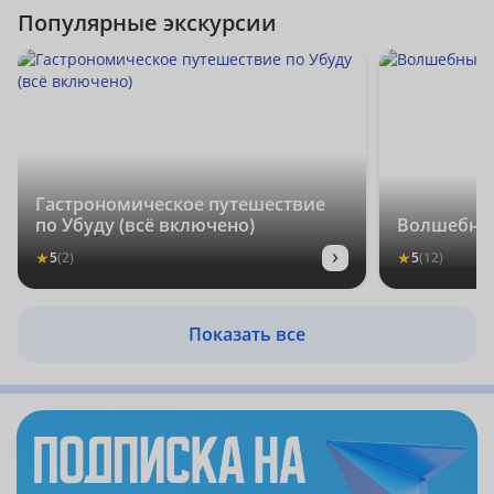
Популярные экскурсии
Гастрономическое путешествие
по Убуду (всё включено)
Волшебны
›
★
★
5
(2)
5
(12)
Показать все