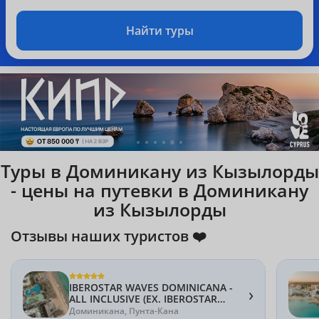
Найти туры
Туры в Доминикану из Кызылорды
- цены на путевки в Доминикану
из Кызылорды
Отзывы наших туристов ❤️
IBEROSTAR WAVES DOMINICANA -
›
ALL INCLUSIVE (EX. IBEROSTAR
DOMINICANA) 5*
Доминикана, Пунта-Кана