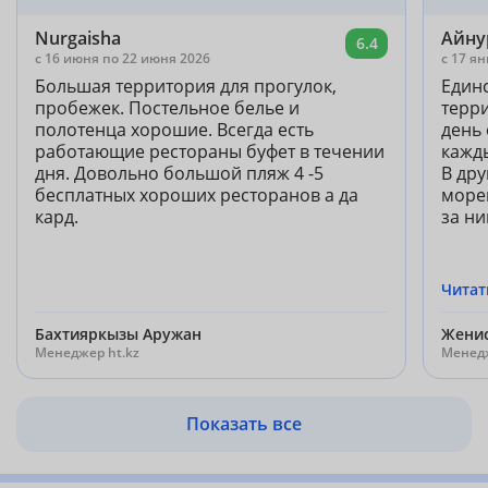
Nurgaisha
Айну
6.4
c 16 июня по 22 июня 2026
c 17 я
Большая территория для прогулок,
Един
пробежек. Постельное белье и
терри
полотенца хорошие. Всегда есть
день 
работающие рестораны буфет в течении
кажды
дня. Довольно большой пляж 4 -5
В дру
бесплатных хороших ресторанов а да
море
кард.
за ни
Читат
Бахтияркызы Аружан
Жени
Менеджер ht.kz
Менедж
Показать все