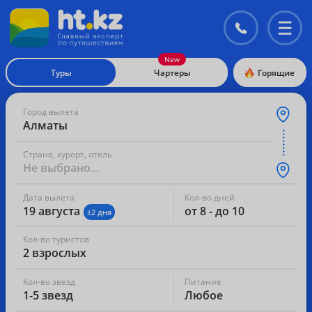
Контакты
Перекл
меню
Туры
Чартеры
Горящие
Город вылета
Алматы
Страна, курорт, отель
Не выбрано...
Дата вылета
Кол-во дней
19 августа
от 8 - до 10
±2 дня
Кол-во туристов
2 взрослых
Кол-во звезд
Питание
1-5 звезд
Любое