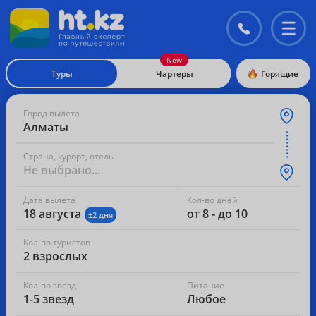
Контакты
Перекл
меню
Туры
Чартеры
Горящие
Город вылета
Алматы
Страна, курорт, отель
Не выбрано...
Дата вылета
Кол-во дней
18 августа
от 8 - до 10
±2 дня
Кол-во туристов
2 взрослых
Кол-во звезд
Питание
1-5 звезд
Любое