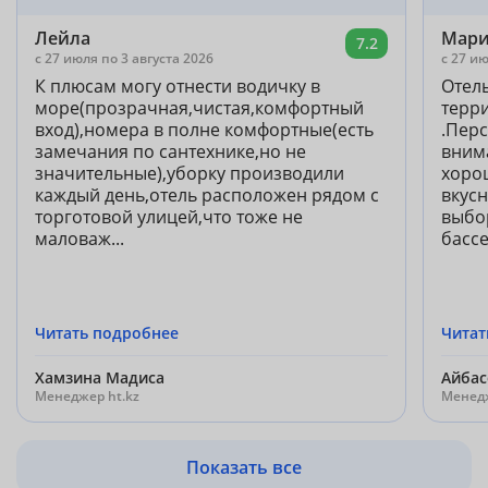
Лейла
Мари
7.2
c 27 июля по 3 августа 2026
c 27 ию
К плюсам могу отнести водичку в
Отел
море(прозрачная,чистая,комфортный
терри
вход),номера в полне комфортные(есть
.Пер
замечания по сантехнике,но не
внима
значительные),уборку производили
хоро
каждый день,отель расположен рядом с
вкус
торготовой улицей,что тоже не
выбор
маловаж...
бассе
Читать подробнее
Читат
Хамзина Мадиса
Айбас
Менеджер ht.kz
Менедж
Показать все