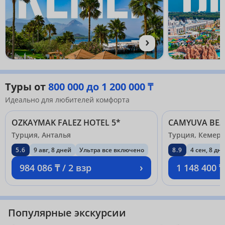
›
Туры от
800 000 до 1 200 000 ₸
Идеально для любителей комфорта
OZKAYMAK FALEZ HOTEL 5*
CAMYUVA BEAC
Турция, Анталья
Турция, Кемер
5.6
9 авг, 8 дней
Ультра все включено
8.9
4 сен, 8 дн
›
984 086 ₸ / 2 взр
1 148 400 ₸
Популярные экскурсии