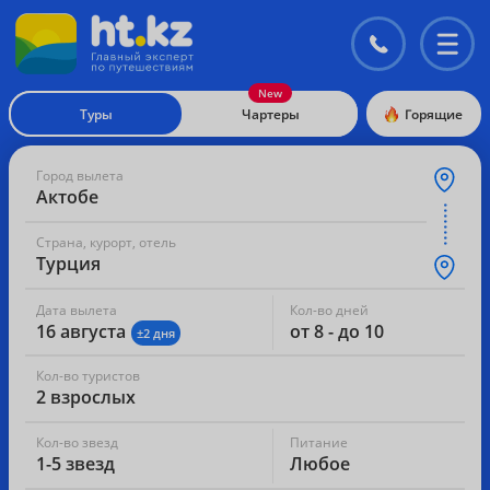
Контакты
Перекл
меню
Туры
Чартеры
Горящие
Город вылета
Актобе
Страна, курорт, отель
Турция
Дата вылета
Кол-во дней
16 августа
от 8 - до 10
±2 дня
Кол-во туристов
2 взрослых
Кол-во звезд
Питание
1-5 звезд
Любое