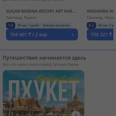
SUGAR MARINA RESORT ART KARON PHUKET 4*+
ANDAKIRA HO
Таиланд, Пхукет
Таиланд, Пхуке
7.8
29 авг, 7 дней
Завтрак включен
8.2
29 авг, 7 д
›
769 401 ₸ / 2 взр
750 321 ₸ /
Путешествие начинается здесь
Все что нужно знать перед путешествием
›