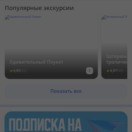
Популярные экскурсии
Затерянный
Удивительный Пхукет
тропическ
›
★
★
4,95
(92)
4,97
(95)
Показать все