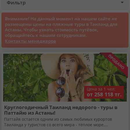
Фильтр
Круизы
Внимание! На данный момент на нашем сайте не
размещены цены на пляжные туры в Таиланд для
Астаны. Чтобы узнать стоимость путёвок,
Статьи
обращайтесь к нашим сотрудникам.
Контакты менеджеров
70101 отзыв наших туристов
Сертификаты
О нас
Цена за 1 чел:
от 258 118 тг.
Для бизнеса
Круглогодичный Таиланд недорого - туры в
Паттайю из Астаны!
Контакты
Паттайя остаётся одним из самых любимых курортов
Таиланда у туристов со всего мира - тёплое море,...