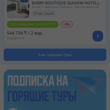
BARRY BOUTIQUE SEAVIEW HOTEL)
Китай (о.Хайнань), Хайнань, Завтрак включен
5*
10 авг, 9 дней
Тур подешевел на 48 077 ₸
-8%
544 734 ₸ / 2 взр.
592 811 ₸
Еще горящие туры