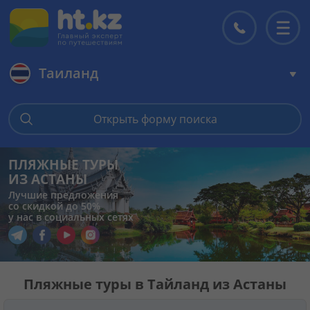
Таиланд
Главная
Открыть форму поиска
Горящие туры
ПЛЯЖНЫЕ ТУРЫ
ИЗ АСТАНЫ
Цены на туры
Лучшие предложения
со скидкой до 50%
у нас в социальных сетях
Страны
Перейти в наш Telegram
Перейти в наш Facebook
Перейти в наш YouTube
Перейти в наш Instagram
Туры
Пляжные туры в Тайланд из Астаны
Отели