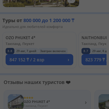
Туры от
800 000 до 1 200 000 ₸
Идеально для любителей комфорта
OZO PHUKET 4*
NAITHONBURI
Таиланд, Пхукет
Таиланд, Пхуке
8.8
29 авг, 7 дней
Завтрак включен
8.7
29 авг, 8 д
›
847 152 ₸ / 2 взр
823 779 ₸ /
Отзывы наших туристов ❤️
›
OZO PHUKET 4*
Таиланд, Пхукет