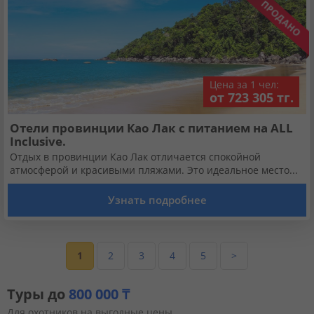
Цена за 1 чел:
от 723 305 тг.
Отели провинции Као Лак с питанием на ALL
Inclusive.
Отдых в провинции Као Лак отличается спокойной
атмосферой и красивыми пляжами. Это идеальное место...
Узнать подробнее
1
2
3
4
5
>
Туры до
800 000 ₸
Для охотников на выгодные цены