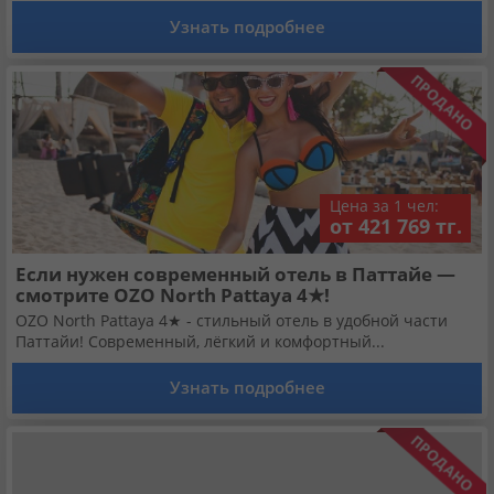
Кабинет туриста
Узнать подробнее
Валюта:
KZT
USD
EUR
Язык:
Русский
Қазақша
Цена за 1 чел:
от 421 769 тг.
Установи наше мобильное приложение
Если нужен современный отель в Паттайе —
Загрузить приложение из App Store
смотрите OZO North Pattaya 4★!
OZO North Pattaya 4★ - стильный отель в удобной части
Паттайи! Современный, лёгкий и комфортный...
Загрузить приложение из Google Play
Узнать подробнее