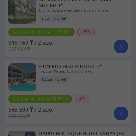
SHEIKH 3*
Египет, Шарм-эль-Шейх, Все включено
8 авг, 10 дней
Тур подешевел на 171 904 ₸
-25%
515 160 ₸ / 2 взр.
687 064 ₸
HIMEROS BEACH HOTEL 3*
Турция, Кемер, Все включено
12 авг, 7 дней
Тур подешевел на 51 931 ₸
-8%
543 599 ₸ / 2 взр.
595 530 ₸
BARRY BOUTIQUE HOTEL SANYA (EX.
7.0